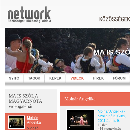
MA IS SZ
NYITÓ
TAGOK
KÉPEK
VIDEÓK
HÍREK
FÓRUM
MA IS SZÓL A
Molnár Angelika
MAGYARNÓTA
videógalériái
Molnár Angelika -
Szól a nóta, Gúta,
Molnár
2011.április 9.
Angelika
12 éve
5 videó
454 megtekintés