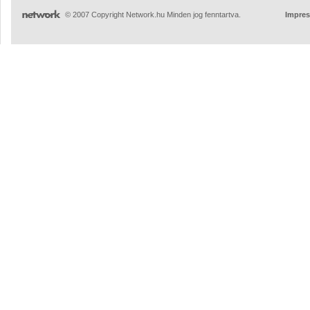
© 2007 Copyright Network.hu Minden jog fenntartva.
Impre