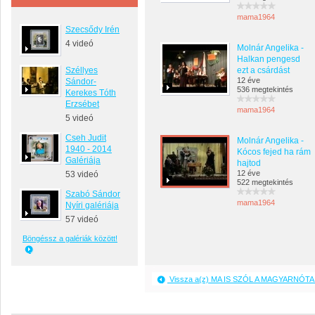
mama1964
Szecsődy Irén
4 videó
Molnár Angelika -
Halkan pengesd
Széllyes
ezt a csárdást
12 éve
Sándor-
536 megtekintés
Kerekes Tóth
Erzsébet
mama1964
5 videó
Cseh Judit
Molnár Angelika -
1940 - 2014
Kócos fejed ha rám
Galériája
hajtod
12 éve
53 videó
522 megtekintés
Szabó Sándor
mama1964
Nyíri galériája
57 videó
Böngéssz a galériák között!
Vissza a(z) MA IS SZÓL A MAGYARNÓTA 