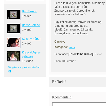
Lent a falu végén, nem füstöl a kémény.
Még a kis kakas sem búg.
Zúgnak a szelek, ébredni lehet.
Bíró Ferenc
Nem vár csak a bakter úr.
1 videó
Egy két pillanatig, fényes villám világ.
Borisz Ferenc
Ding dong dübörög az ég.
Meglát Jani még, ott áll valaki.
1 videó
És majd sok házból kinéz.
Kökény Róbert
Címkék:
1 videó
Kategória:
Zene
Kreskai Ágnes
Feltöltötte:
[Törölt felhasználó]
|
5 éve
galériája
16 videó
Látta 108 ember.
Böngéssz a galériák között!
Értékeld!
Kommentáld!