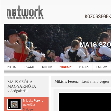
MA IS SZ
NYITÓ
TAGOK
KÉPEK
VIDEÓK
HÍREK
FÓRUM
Mikisits Ferenc : Lent a falu végén
MA IS SZÓL A
MAGYARNÓTA
videógalériái
Mikisits Ferenc
galériája
3 videó