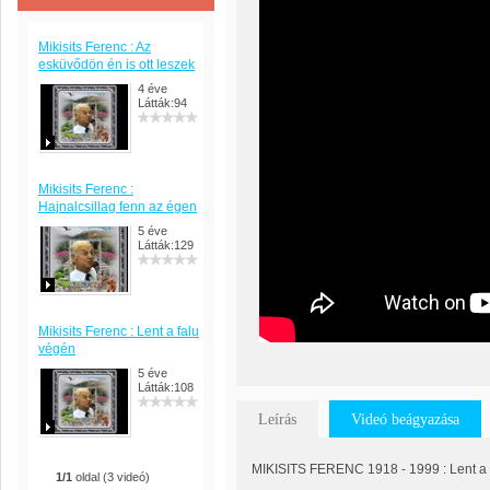
Mikisits Ferenc : Az
esküvődön én is ott leszek
4 éve
Látták:94
Mikisits Ferenc :
Hajnalcsillag fenn az égen
5 éve
Látták:129
Mikisits Ferenc : Lent a falu
végén
5 éve
Látták:108
Leírás
Videó beágyazása
MIKISITS FERENC 1918 - 1999 : Lent a 
1/1
oldal (3 videó)