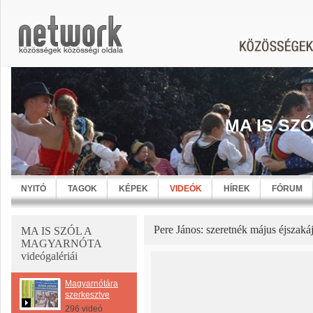
MA IS SZ
NYITÓ
TAGOK
KÉPEK
VIDEÓK
HÍREK
FÓRUM
Pere János: szeretnék május éjszaká
MA IS SZÓL A
MAGYARNÓTA
videógalériái
Magyarnótára
szerkesztve
296 videó