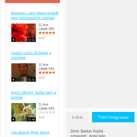
Kelemen Lajos Maga tanított
meg szépasszony szeretni
11 éve
Látták:355
suvi
02:53
Lovass Lajos Jó dolog a
szerelem
11 éve
Látták:416
suvi
02:31
Koncz Mihály: Szőke lány a
rózsám
11 éve
Látták:633
Leírás
Videó beágyazása
suvi
02:48
Zene: Balázs Árpád
Lila akácok Pere János
szövegíró : Antal Iván