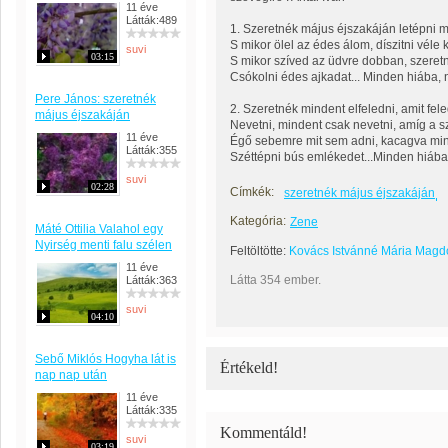
11 éve
Látták:489
1. Szeretnék május éjszakáján letépni 
S mikor ölel az édes álom, díszitni véle 
suvi
03:15
S mikor szíved az üdvre dobban, szeret
Csókolni édes ajkadat... Minden hiába,
Pere János: szeretnék
2. Szeretnék mindent elfeledni, amit fel
május éjszakáján
Nevetni, mindent csak nevetni, amíg a 
11 éve
Égő sebemre mit sem adni, kacagva mind
Látták:355
Széttépni bús emlékedet...Minden hiába
suvi
02:28
Címkék:
szeretnék május éjszakáján
Kategória:
Zene
Máté Ottilia Valahol egy
Nyirség menti falu szélen
Feltöltötte:
Kovács Istvánné Mária Magd
11 éve
Látta 354 ember.
Látták:363
suvi
04:10
Sebő Miklós Hogyha lát is
Értékeld!
nap nap után
11 éve
Látták:335
Kommentáld!
suvi
03:19