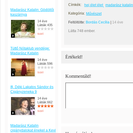
Címkék:
hej élet élet
madarász katalin
Madarász Katalin: Gödöllői
Kategória:
Művészet
kaszárnya
14 éve
Feltöltötte:
Bordás Cecília
|
14 éve
Látták:435
Látta 748 ember.
suvi
Tüttő Nótaklub vendége:
Madarász Katalin
Értékeld!
14 éve
Látták:596
suvi
Kommentáld!
Ifj. Déki Lakatos Sándor és
Cigányzeneka 9
14 éve
Látták:662
suvi
Madarász Katalin
cigánydalokat énekel a Kevi