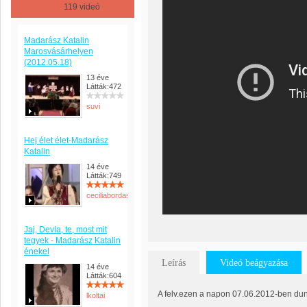
119 videó
Madarász Katalin
Marosvásárhelyen
(2012.05.18)
13 éve
Látták:472
suvi
Hej élet élet-Madarász
Katalin
14 éve
Látták:749
ceciliabordas
Jaj, Devla, te, most mit
tegyek - Madarász Katalin
énekel
Leírás
Videó beágyazása
14 éve
Látták:604
A felv.ezen a napon 07.06.2012-ben duna
lkoltai