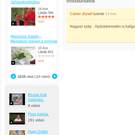
Hozzászólások
Juhászfesztiválon
14 éve
Látták:386
Cserei József
üzente
14 éve
suvi
Nagyon szép ...Nyárádremetén is hallgatt
Madarász Katalin -
Megadom magam a sorsnak
15 éve
Látták:801
suvi
11/15
oldal (119 videó)
Bózsár Kati
Galériája.
8 videó
Friss galéria.
281 videó
Nagy Zoltán