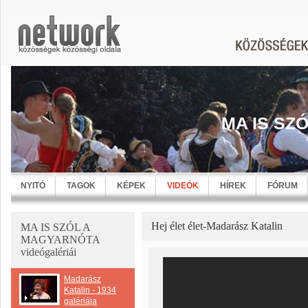
MA IS SZ
NYITÓ
TAGOK
KÉPEK
VIDEÓK
HÍREK
FÓRUM
Hej élet élet-Madarász Katalin
MA IS SZÓL A
MAGYARNÓTA
videógalériái
Madarász
Katalin - 1934
galériája