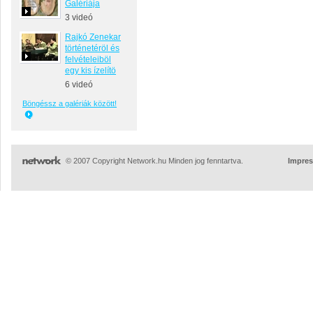
Galériája
3 videó
Rajkó Zenekar
történetéröl és
felvételeiböl
egy kis ízelítö
6 videó
Böngéssz a galériák között!
© 2007 Copyright Network.hu Minden jog fenntartva.
Impre