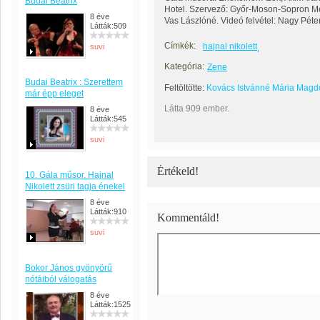
Budai Beatrix
Hotel. Szervező: Győr-Moson-Sopron Me
8 éve
Vas Lászlóné. Videó felvétel: Nagy Péte
Látták:509
Címkék:
hajnal nikolett
suvi
Kategória:
Zene
Budai Beatrix : Szerettem
Feltöltötte:
Kovács Istvánné Mária Magd
már épp eleget
Látta 909 ember.
8 éve
Látták:545
suvi
Értékeld!
10. Gála műsor. Hajnal
Nikolett zsüri tagja énekel
8 éve
Látták:910
Kommentáld!
suvi
Bokor János gyönyörű
nótáiból válogatás
8 éve
Látták:1525