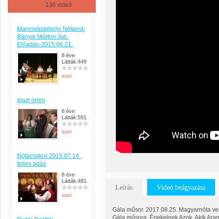
136 videó
Marosvásárhelyi Nótaest-
Bányai Márton Jub.
Előadás-2015.06.21.
8 éve
Látták:449
suvi
Igazi öröm
8 éve
Látták:591
suvi
Nótacsokor 2015.07.14.
teljes adás
8 éve
Látták:481
Leírás
Videó beágyazása
suvi
Gála műsor. 2017.08.25. Magyarnóta ver
Gála műsora. Énekelnek Azok, Akik Aran