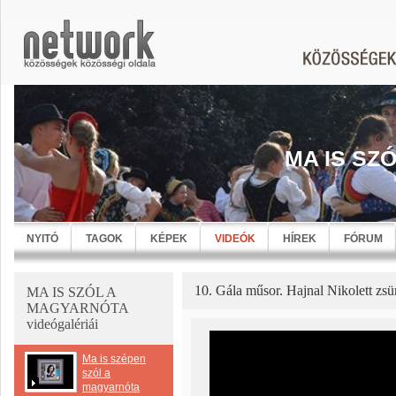
MA IS SZ
NYITÓ
TAGOK
KÉPEK
VIDEÓK
HÍREK
FÓRUM
10. Gála műsor. Hajnal Nikolett zsür
MA IS SZÓL A
MAGYARNÓTA
videógalériái
Ma is szépen
szól a
magyarnóta