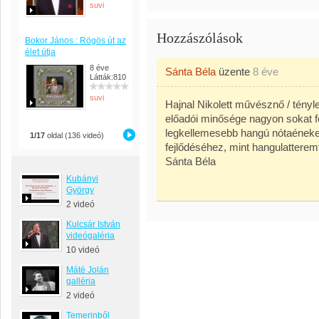
suvi
Hozzászólások
Bokor János : Rögös út az
élet útja
8 éve
Sánta Béla
üzente
8 éve
Látták:810
suvi
Hajnal Nikolett művésznő / tény
előadói minősége nagyon sokat fe
legkellemesebb hangú nótaénekes
1/17
oldal (136 videó)
fejlődéséhez, mint hangulattere
Sánta Béla
Kubányi
György
2 videó
Kulcsár István
videógaléria
10 videó
Máté Jolán
galléria
2 videó
Temerinből