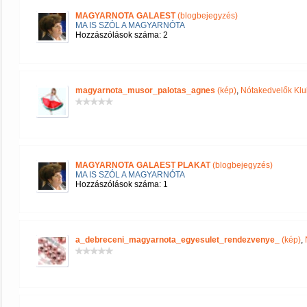
MAGYARNOTA GALAEST
(blogbejegyzés)
MA IS SZÓL A MAGYARNÓTA
Hozzászólások száma: 2
magyarnota_musor_palotas_agnes
(kép)
,
Nótakedvelők Klu
MAGYARNOTA GALAEST PLAKAT
(blogbejegyzés)
MA IS SZÓL A MAGYARNÓTA
Hozzászólások száma: 1
a_debreceni_magyarnota_egyesulet_rendezvenye_
(kép)
,