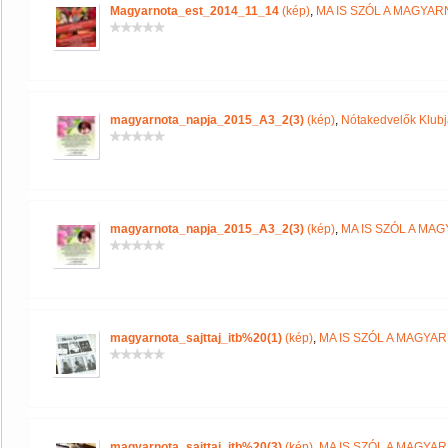
Magyarnota_est_2014_11_14
(kép)
,
MA IS SZÓL A MAGYA
magyarnota_napja_2015_A3_2(3)
(kép)
,
Nótakedvelők Klub
magyarnota_napja_2015_A3_2(3)
(kép)
,
MA IS SZÓL A MA
magyarnota_sajttaj_itb%20(1)
(kép)
,
MA IS SZÓL A MAGYA
magyarnota_sajttaj_itb%20(3)
(kép)
,
MA IS SZÓL A MAGYA