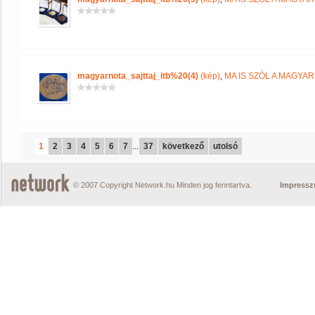
magyarnota_sajttaj_itb%20(4)
(kép)
,
MA IS SZÓL A MAGYA
1
2
3
4
5
6
7
...
37
következő
utolsó
© 2007 Copyright Network.hu Minden jog fenntartva.
Impress