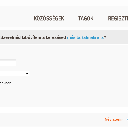
 Szeretnéd kibővíteni a keresésed
más tartalmakra is
?
égekben
Név szerint