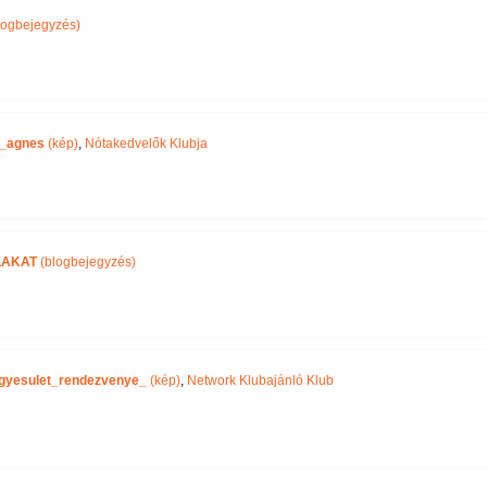
logbejegyzés)
_agnes
(kép)
,
Nótakedvelők Klubja
LAKAT
(blogbejegyzés)
gyesulet_rendezvenye_
(kép)
,
Network Klubajánló Klub