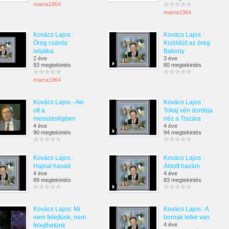
mama1964
mama1964
Kovács Lajos :
Kovács Lajos :
Öreg csárda
Kizöldült az öreg
ivójába
Bakony
2 éve
3 éve
93 megtekintés
80 megtekintés
mama1964
Kovács Lajos - Aki
Kovács Lajos :
ott a
Tokaj vén dombja
messzeségben
néz a Tiszára
4 éve
4 éve
90 megtekintés
94 megtekintés
Kovács Lajos :
Kovács Lajos :
Hajnal hasad
Áldott hazám
4 éve
4 éve
89 megtekintés
83 megtekintés
Kovács Lajos: Mi
Kovács Lajos : A
nem felejtünk, nem
bornak lelke van
4 éve
felejthetünk