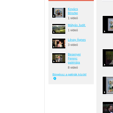
Kovács
Böszke
1 videó
Mátyás Judit.
1 videó
Lévay Ágnes
3 videó
Besenyei
Ferenc
galériája
8 videó
Böngéssz a galériák között!