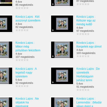
87 megtekintés
4 éve
85 megtekintés
Kovács Lajos : Két
Kovács Lajos :
asszonyt szerettem
Kétszer egy az
4 éve
mindig kettő
82 megtekintés
4 éve
97 megtekintés
Kovács Lajos :
Kovács Lajos :
Mikor még
Kergetek egy álmot
4 éve
pólyában feküdtem
103 megtekintés
4 éve
107 megtekintés
Kovács Lajos : A
Kovács Lajos : De
legelső nagy
szeretnék
szerelem
Hortobágyon
5 éve
juhász lenni
92 megtekintés
5 éve
91 megtekintés
Kovács Lajos : Ne
Kovács Lajos :
sírjatok ha
Lemondás : (Madár
meghalok
vígan dalol a