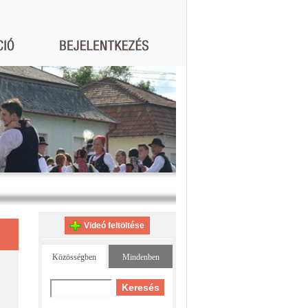
Videó feltöltése
Közösségben
Mindenben