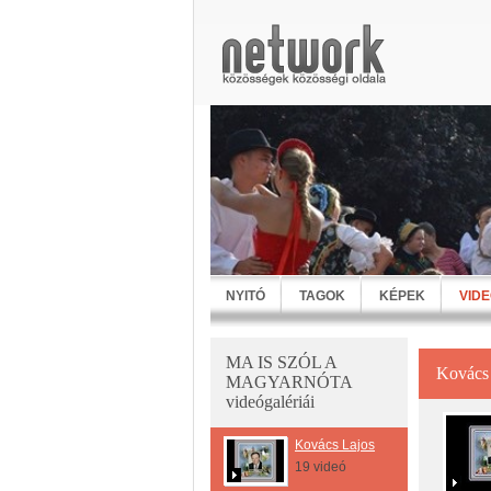
NYITÓ
TAGOK
KÉPEK
VID
MA IS SZÓL A
Kovács
MAGYARNÓTA
videógalériái
Kovács Lajos
19 videó