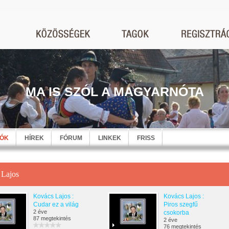
MA IS SZÓL A MAGYARNÓTA
EÓK
HÍREK
FÓRUM
LINKEK
FRISS
 Lajos
Kovács Lajos :
Kovács Lajos :
Cudar ez a világ
Piros szegfű
2 éve
csokorba
87 megtekintés
2 éve
76 megtekintés