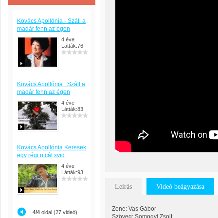
Kovács Apollónia - Száll a
madár fenn az égen
4 éve
Látták:76
Kovács Apollónia : Száll a
madár fenn az égen
4 éve
Látták:83
Kovács Apollónia Keresek
egy régi utcát xvid
4 éve
Látták:93
Leírás
Videó beágyazása
Zene: Vas Gábor
4/4
oldal (27 videó)
Szöveg: Somogyi Zsolt