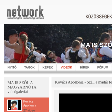
MA IS SZ
NYITÓ
TAGOK
KÉPEK
VIDEÓK
HÍREK
FÓRUM
Kovács Apollónia - Száll a madár f
MA IS SZÓL A
MAGYARNÓTA
videógalériái
Kovács
Apollónia
27 videó