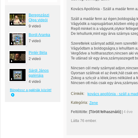
Kovács Apollónia - Száll a madár fenn 
Beregszászi
Száll a madár fenn az égen,boldogság 
Olga videói
Vágyódik a napsugárban,közben elég 
9 videó
Repít minket is a vágyunk,olykor felleg
De lehullunk,mint egy árva szárnya sze
Bordi Aranka
7 videó
Szerettelek szárnyat adtál,nem szeretté
Vágyódtam a boldogságra,s lehulltam a
Pintér Béla
Vergődve a holtharaszton,nincsen aki vi
Te utánad sír egy árva,szárnyaszegett 
2 videó
Nincsen cél mely szárnyat adjon,nincse
Sárdi János
Gyorsan szállnak el az évek,hát csak enn
galériája
Zokog a szív,sír a lélek,üres nélküled a 
4 videó
Nincsen ott más csak egy árva,szárnya
Böngéssz a galériák között!
Címkék:
kovács apollónia - száll a ma
Kategória:
Zene
Feltöltötte:
[Törölt felhasználó]
|
4 éve
Látta 76 ember.