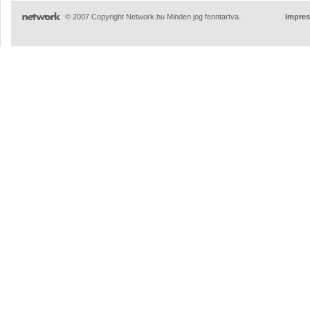
© 2007 Copyright Network.hu Minden jog fenntartva.
Impre