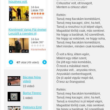
húszéves volt,
Cirkuszba' volt, ott lovagolt,
Mentem a cirkusz után!
14 éve
Látták:720
Refrén:
santabela
Tanulj meg fiacskám komédiázni,
Tanulj meg kacagni, sírni, ha kell,
Tanulj a rosszhoz is jó képet vágni,
Kisnémedi Varga Pál énekel
Magaddal törődj csak, más senkivel.
Leszállt a csendes éj
Ne higgy a barátnak, hű szeretőnek,
Ne higgy az eskünek, ne higgy soha,
14 éve
Látták:397
Tanulj meg fiacskám komédiázni,
Mert minden, minden csak komédia.
kisnemedivargapal
02:40
Ő volt a fény, éltem egén,
Miként egy oltári szent,
De jött egy más komédiás,
4/7
oldal (49 videó)
Ő most a másikkal ment,
Anyuska volt... anyuska nincs,
Anyuskád cserbenhagyott,
Bácskai Nóra
De jó apád vigyáz majd rád,
videói
Ő lesz az őrangyalod.
15 videó
Refrén:
Borisz Ferenc
Tanulj meg fiacskám komédiázni,
Tanulj meg kacagni, sírni, ha kell,
1 videó
Tanulj a rosszhoz is jó képet vágni,
Magaddal törődj csak, más senkivel.
Petrovics Emil
Ne higgy a barátnak, hű szeretőnek,