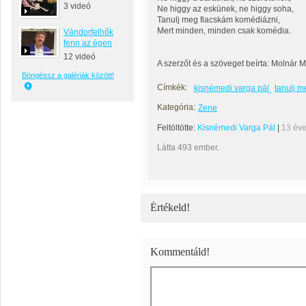
3 videó
Ne higgy az eskünek, ne higgy soha,
Tanulj meg fiacskám komédiázni,
Mert minden, minden csak komédia.
Vándorfelhők
fenn az égen
12 videó
A szerzőt és a szöveget beírta: Molnár
Böngéssz a galériák között!
Címkék:
kisnémedi varga pál
tanulj m
Kategória:
Zene
Feltöltötte:
Kisnémedi Varga Pál
|
13 év
Látta 493 ember.
Értékeld!
Kommentáld!