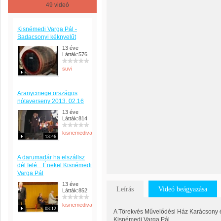
49 videó
Kisnémedi Varga Pál -
Badacsonyi kéknyelűt
13 éve
Látták:576
suvi
Aranycinege országos
nótaverseny 2013. 02.16
13 éve
Látták:814
kisnemedivargapal
13:46
A darumadár ha elszállsz
dél felé... Énekel Kisnémedi
Varga Pál
13 éve
Leírás
Videó beágyazása
Látták:852
kisnemedivargapal
03:12
A Törekvés Művelődési Ház Karácsony és
Kisnémedi Varga Pál.