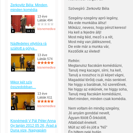
Zerkovitz Béla: Minden,
Szövegíró: Zerkovitz Béla
minden komédia
13 éve
Szegény-szegény apró legény,
Látták:494
Ma este munkába állsz!
Mókázz, nevess, hogy pénzt keress!
kisnemedivargapal
04:13
Ha kell a fejedre állj!
Most még tiéd, mező s a rét,
Most még van játékszered,
Nádfedeles vityilóra rá
De este már a munka vár,
szállott a gólya...
Kezdődik az életed!
13 éve
Látták:574
Refrén:
Megtanulsz fiacskám komédiázni,
kisnemedivargapal
02:08
Tanulj meg kacagni, sírni, ha kell,
Tanulj a rosszhoz is jó képet vágni,
Magaddal törődj csak, más senkivel.
Mikor két szív
Ne higgy a barátnak, hű szeretőnek,
összedobban....
Ne higgy az eskünek, ne higgy soha,
13 éve
Tanulj meg fiacskám komédiázni,
Látták:611
Mert minden, minden csak komédia.
kisnemedivargapal
Nem voltam én mindig szegény,
01:48
Jó anyám gonddal nevelt,
Ágyam fölött Ő őrködött,
Kisnémedi V Pál Péter Anna
Altatódalt énekelt.
Gy tarján 2012 05 26, Árad a
Múlt az idő és jött a "Nő"
Duna vize, Nagyapám
Én hittem neki bután,