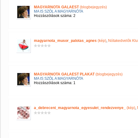
MAGYARNOTA GALAEST
(blogbejegyzés)
MA IS SZÓL A MAGYARNÓTA
Hozzászólások száma: 2
magyarnota_musor_palotas_agnes
(kép)
,
Nótakedvelők Klu
MAGYARNOTA GALAEST PLAKAT
(blogbejegyzés)
MA IS SZÓL A MAGYARNÓTA
Hozzászólások száma: 1
a_debreceni_magyarnota_egyesulet_rendezvenye_
(kép)
,