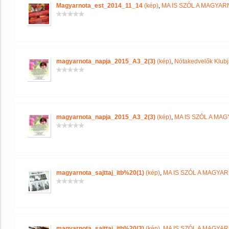
Magyarnota_est_2014_11_14
(kép)
,
MA IS SZÓL A MAGYA
magyarnota_napja_2015_A3_2(3)
(kép)
,
Nótakedvelők Klub
magyarnota_napja_2015_A3_2(3)
(kép)
,
MA IS SZÓL A MA
magyarnota_sajttaj_itb%20(1)
(kép)
,
MA IS SZÓL A MAGYA
magyarnota_sajttaj_itb%20(3)
(kép)
,
MA IS SZÓL A MAGYA