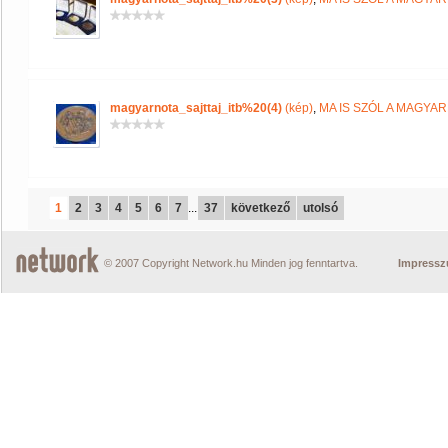
magyarnota_sajttaj_itb%20(4)
(kép)
,
MA IS SZÓL A MAGYA
1
2
3
4
5
6
7
...
37
következő
utolsó
© 2007 Copyright Network.hu Minden jog fenntartva.
Impress