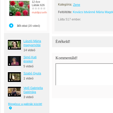
12 éve
Kategória:
Zene
Látták:626
Feltöltötte:
Kovács Istvánné Mária Magd
muklijozsefnemargit
Látta 517 ember.
3/3
oldal (20 videó)
László Mária
Értékeld!
magyarnótái
14 videó
Simó Kati
Kommentáld!
énekel
5 videó
Szabó Gyula
1 videó
Velő Gabriella
Galériája
3 videó
Böngéssz a galériák között!