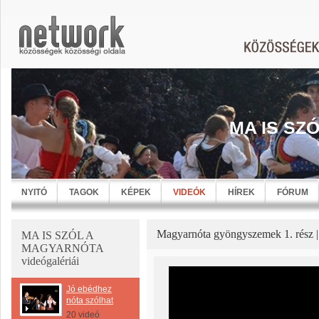
MA IS SZ
NYITÓ
TAGOK
KÉPEK
VIDEÓK
HÍREK
FÓRUM
Magyarnóta gyöngyszemek 1. rész | 
MA IS SZÓL A
MAGYARNÓTA
videógalériái
Jó ebédhez
nóta szólhat
20 videó