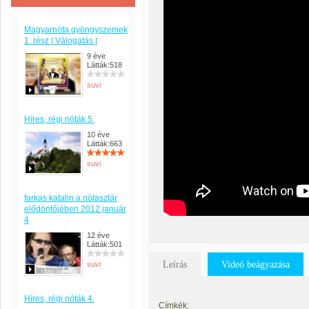
Magyarnóta gyöngyszemek
1. rész | Válogatás |
9 éve
Látták:518
suvi
Híres, régi nóták 5.
10 éve
Látták:663
suvi
farkas katalin a nótasztár
elődöntőjében 2012 január
4
12 éve
Látták:501
Leírás
Videó beágyazása
suvi
Híres, régi nóták 4.
Címkék: