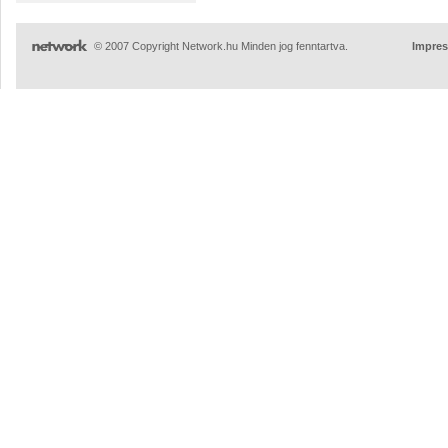
© 2007 Copyright Network.hu Minden jog fenntartva.
Impre