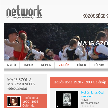
MA IS SZ
NYITÓ
TAGOK
KÉPEK
VIDEÓK
HÍREK
FÓRUM
MA IS SZÓL A
Hollós Ilona 1920 - 1993 Galériája
MAGYARNÓTA
videógalériái
Hollós Ilona: Őszi
szerelem
Hollós Ilona
4 éve
1920 - 1993
84 megtekintés
Galériája