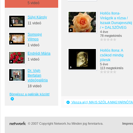
5 videó
Hollós Ilona-
Sülyi Károly
Virágzik a rózsa /
Iszaak Dunajevszkij
11 videó
/ + DALSZÖVEG
4 éve
Somogyi
78 megtekintés
Vilmos
1 videó
Hollós Ilona: A
Endrédi Mária
csókod mindig
1 videó
jólesik
5 éve
113 megtekintés
Dr. Vigh
Bertalan
videógaléria
18 videó
Böngéssz a galériák között!
Vissza a(z) MA IS SZÓL A MAGYARNÓTA 
© 2007 Copyright Network.hu Minden jog fenntartva.
Impre