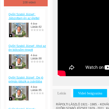
108 videó
Győri Szabó József :
Játszottam én az élettel
4 éve
Látták:82
Győri Szabó József : Ahol az
én bölcsőm ringott
4 éve
Látták:88
Győri Szabó József : De jó
prímás játszik a csárdába
4 éve
Látták:85
Leírás
Videó beágyazása
RÁPOLTI LÁSZLÓ 1921 - 1985. - KOVÁ
GYŐRI SZABÓ JÓZSEF 1929 - 2011 : Kic