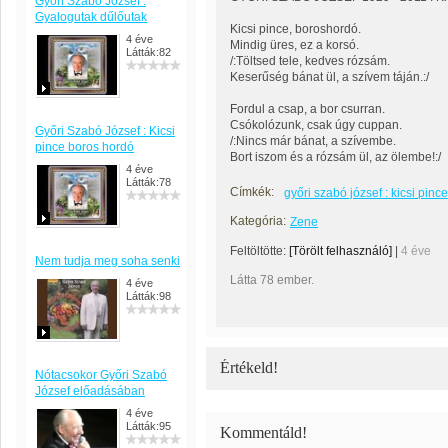
Győri Szabó József :
Gyalogutak dűlőutak
Kicsi pince, boroshordó.
4 éve
Mindig üres, ez a korsó.
Látták:82
/:Töltsed tele, kedves rózsám.
Keserűség bánat ül, a szívem táján.:/
Fordul a csap, a bor csurran.
Csókolózunk, csak úgy cuppan.
Győri Szabó József : Kicsi
/:Nincs már bánat, a szívembe.
pince boros hordó
Bort iszom és a rózsám ül, az ölembe!:/
4 éve
Látták:78
Címkék:
győri szabó józsef : kicsi pin
Kategória:
Zene
Feltöltötte:
[Törölt felhasználó]
|
4 éve
Nem tudja meg soha senki
Látta 78 ember.
4 éve
Látták:98
Értékeld!
Nótacsokor Győri Szabó
József előadásában
4 éve
Látták:95
Kommentáld!