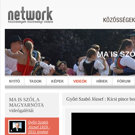
MA IS SZ
NYITÓ
TAGOK
KÉPEK
VIDEÓK
HÍREK
FÓRUM
Győri Szabó József : Kicsi pince bo
MA IS SZÓL A
MAGYARNÓTA
videógalériái
Győri Szabó
József 1929 -
2011 énekel