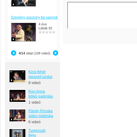
Szegény asszony fia vagyok
4 éve
Látták:92
4/14
oldal (108 videó)
Kicsi fehér
meszelt szoba
8 videó
Kiss Anna
Ildikó galériája
1 videó
Pándy Piroska
video galériája
6 videó
Turpinszki
Béla