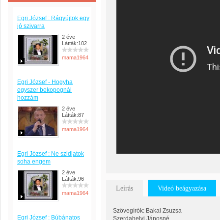
Egri József : Rágyújtok egy
jó szivarra
2 éve
Látták:102
mama1964
Egri József - Hogyha
egyszer bekopognál
hozzám
2 éve
Látták:87
mama1964
Egri József : Ne szidjatok
soha engem
2 éve
Látták:96
Leírás
Videó beágyazása
mama1964
Szövegírók: Bakai Zsuzsa
Egri József : Búbánatos
Szerdahelyi Jánosné