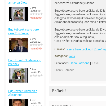
annak az élete
Zeneszerző:Szerdahelyi János
2 éve
Egy,két csók,csere-bere csók,jaj de jó is
Látták:89
Egy,két csók,csere-bere csók,semmi ro
mama1964
/:Hogyha szívből adjuk,szívesen fogadju
Akkor ebből házasság lesz mind a ketten 
Egy két csók,csere bere
Egy,két csók,csere-bere csók,jaj de jó vo
csók Egri József
Egy,két csók,csere-bere csók,semmi ros
/:Ős apáink óta szól a régi nóta,
2 éve
Csók az élet biztatója,csók az élet sója.:/
Látták:92
mama1964
Címkék:
csere bere csók egri józsef
e
Kategória:
Zene
Egri József : Odafenn a jó
Feltöltötte:
Cserta Lászlóné
|
2 éve
Istennek
3 éve
Látta 91 ember.
Látták:73
Értékeld!
Egri József: Odafenn a
Jóistennek
4 éve
Látták:98