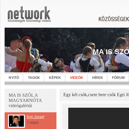
MA IS SZ
NYITÓ
TAGOK
KÉPEK
VIDEÓK
HÍREK
FÓRUM
Egy két csók,csere bere csók Egri J
MA IS SZÓL A
MAGYARNÓTA
videógalériái
Egri József
7 videó