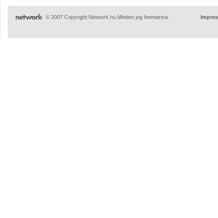
© 2007 Copyright Network.hu Minden jog fenntartva.
Impre