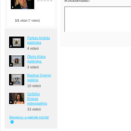
Kommentáld!
1/1
oldal (7 videó)
Farkas András
galériája
4 videó
Ötvös Klára
galériája.
3 videó
Radnai György
galéria
10 videó
Szőllősi
Emese
videogaléria
33 videó
Böngéssz a galériák között!