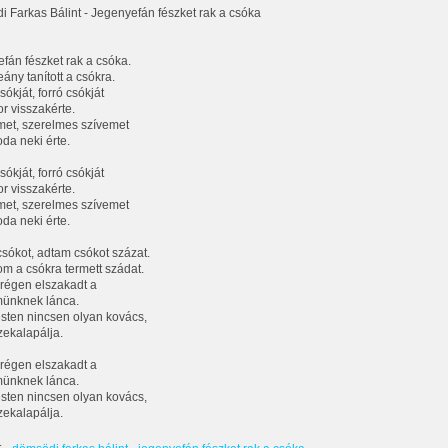
 Farkas Bálint - Jegenyefán fészket rak a csóka
fán fészket rak a csóka.
ány tanított a csókra.
ókját, forró csókját
r visszakérte.
met, szerelmes szívemet
da neki érte.
ókját, forró csókját
r visszakérte.
met, szerelmes szívemet
da neki érte.
sókot, adtam csókot százat.
m a csókra termett szádat.
 régen elszakadt a
münknek lánca.
ten nincsen olyan kovács,
zekalapálja.
 régen elszakadt a
münknek lánca.
ten nincsen olyan kovács,
zekalapálja.