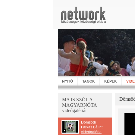
NYITÓ
TAGOK
KÉPEK
VID
Dömsödi
MA IS SZÓL A
MAGYARNÓTA
videógalériái
Dömsödi
Farkas Bálint
videógaléria