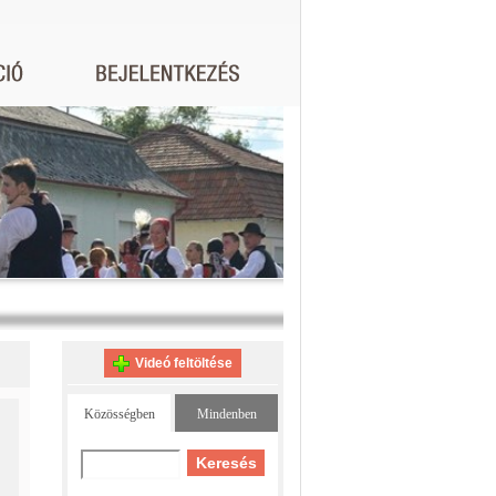
Videó feltöltése
Közösségben
Mindenben