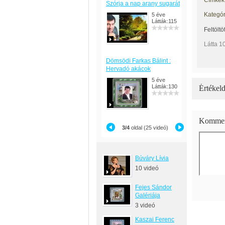
Címkék
Szórja a nap arany sugarát
Kategór
5 éve
Látták:115
Feltöltö
Látta 1
Dömsödi Farkas Bálint :
Hervadó akácok
5 éve
Látták:130
Értékeld
Kommen
3/4
oldal (25 videó)
Búváry Lívia
10 videó
Fejes Sándor
Galériája
3 videó
Kaszai Ferenc