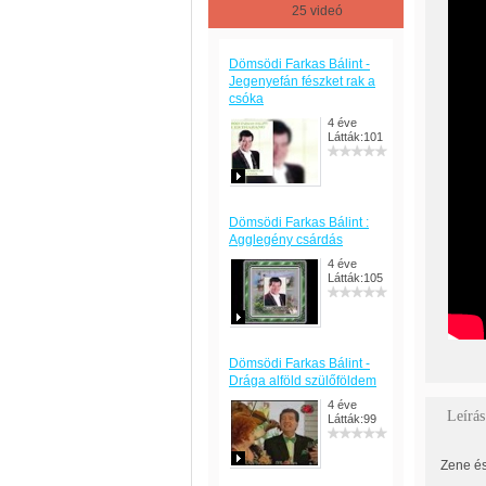
25 videó
Dömsödi Farkas Bálint -
Jegenyefán fészket rak a
csóka
4 éve
Látták:101
Dömsödi Farkas Bálint :
Agglegény csárdás
4 éve
Látták:105
Dömsödi Farkas Bálint -
Drága alföld szülőföldem
4 éve
Leírás
Látták:99
Zene és