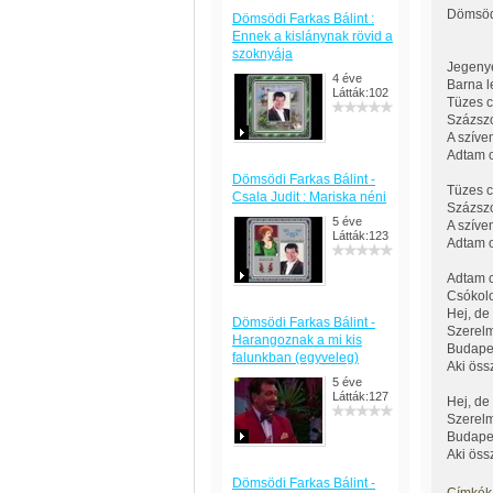
Dömsödi
Dömsödi Farkas Bálint :
Ennek a kislánynak rövid a
szoknyája
Jegenye
4 éve
Barna le
Látták:102
Tüzes cs
Százszo
A szíve
Adtam o
Dömsödi Farkas Bálint -
Tüzes cs
Csala Judit : Mariska néni
Százszo
5 éve
A szíve
Látták:123
Adtam o
Adtam c
Csókolo
Hej, de
Dömsödi Farkas Bálint -
Szerel
Harangoznak a mi kis
Budapes
falunkban (egyveleg)
Aki öss
5 éve
Látták:127
Hej, de
Szerel
Budapes
Aki öss
Dömsödi Farkas Bálint -