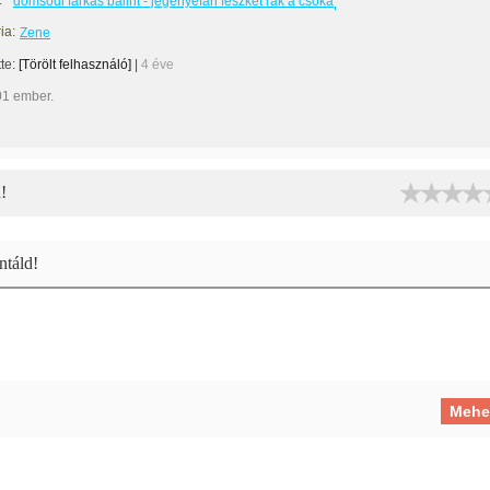
:
dömsödi farkas bálint - jegenyefán fészket rak a csóka
ia:
Zene
tte:
[Törölt felhasználó]
|
4 éve
01 ember.
!
táld!