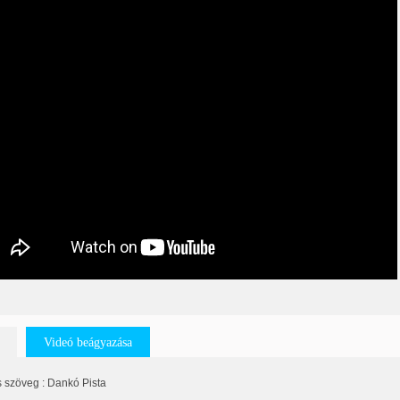
Videó beágyazása
 szöveg : Dankó Pista