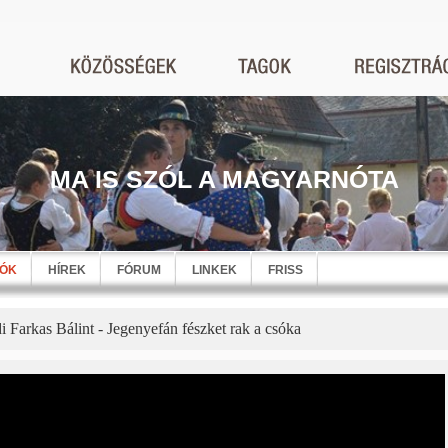
MA IS SZÓL A MAGYARNÓTA
EÓK
HÍREK
FÓRUM
LINKEK
FRISS
 Farkas Bálint - Jegenyefán fészket rak a csóka