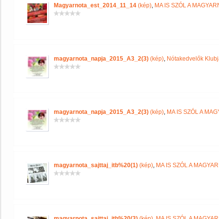
Magyarnota_est_2014_11_14
(kép)
,
MA IS SZÓL A MAGYA
magyarnota_napja_2015_A3_2(3)
(kép)
,
Nótakedvelők Klub
magyarnota_napja_2015_A3_2(3)
(kép)
,
MA IS SZÓL A MA
magyarnota_sajttaj_itb%20(1)
(kép)
,
MA IS SZÓL A MAGYA
magyarnota_sajttaj_itb%20(3)
(kép)
,
MA IS SZÓL A MAGYA