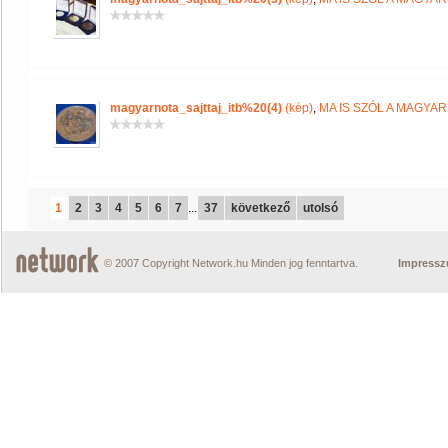
magyarnota_sajttaj_itb%20(4)
(kép)
,
MA IS SZÓL A MAGYA
1
2
3
4
5
6
7
...
37
következő
utolsó
© 2007 Copyright Network.hu Minden jog fenntartva.
Impress