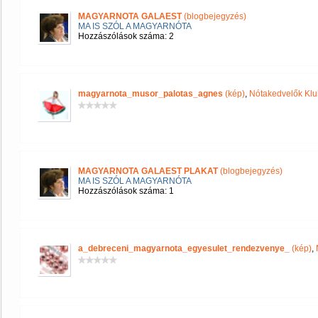
MAGYARNOTA GALAEST
(blogbejegyzés)
MA IS SZÓL A MAGYARNÓTA
Hozzászólások száma: 2
magyarnota_musor_palotas_agnes
(kép)
,
Nótakedvelők Klu
MAGYARNOTA GALAEST PLAKAT
(blogbejegyzés)
MA IS SZÓL A MAGYARNÓTA
Hozzászólások száma: 1
a_debreceni_magyarnota_egyesulet_rendezvenye_
(kép)
,