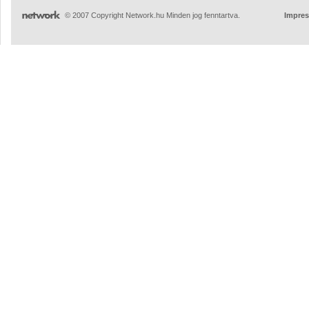
© 2007 Copyright Network.hu Minden jog fenntartva.
Impre