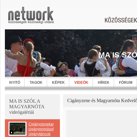
MA IS SZ
NYITÓ
TAGOK
KÉPEK
VIDEÓK
HÍREK
FÓRUM
Cigányzene és Magyarnóta Kedvelő
MA IS SZÓL A
MAGYARNÓTA
videógalériái
Cigányzenekarok-
cigányprimások-
cigánytáncok