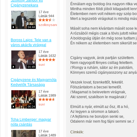
Szőllősy Sándor és
Énnálam egy boldog óra nagyon ritka 
Cigányzenekara
Mintha minden földi jóból kitagadott len
17 éve
Életemben nem volt nékem egy szép b
Látták:944
Mert a legszebb virágokat is mindig m
szollosysandor
04:44
Másét soha nem kívántam másét sose k
A rózsából mégis csak a tövis jutott nék
A boldogság útján én még sose tudtam j
Boross Lajos: Tele van a
Én nékem az életemben nem sikerült s
város akácfa virággal
17 éve
Látták:1632
Cigány vagyok, árok partján születtem.
Nem ragyogott fényes csillag felettem.
suvi
01:49
/:Rongy a ruhám, sátor az én palotám,
Könnyes szemű cigányasszony az anyám
Cigányzene és Magyarnóta
Veszek lovat, tizenkettőt, feketét.
Kedvelők Társasága
Fölszántatom a becsei temetőt.
17 éve
/:Magamat is belevetem virágnak,
Látták:1989
Aki szeret, szakítson le magának:/
suvi
Elmúlt a nyár, elmúlt az ősz, itt a hó,
06:24
Az legyen a síromon a takaró.
/:A fejfámra ne boruljon senki se,
Tcha Limberger: magyar
Odalenn már nem fog fájni semmi se.:/
nóta csárdás
17 éve
Címkék:
Látták:1489