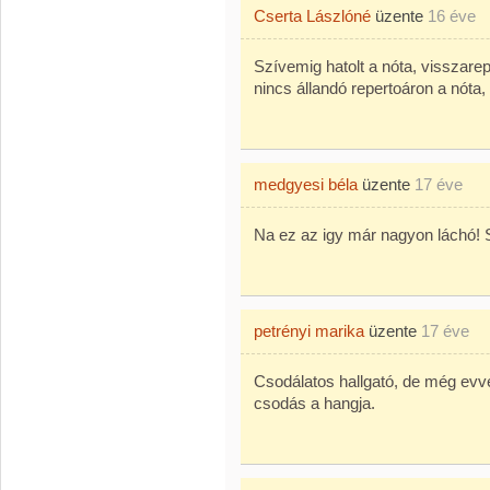
Cserta Lászlóné
üzente
16 éve
Szívemig hatolt a nóta, visszare
nincs állandó repertoáron a nóta,
medgyesi béla
üzente
17 éve
Na ez az igy már nagyon láchó! 
petrényi marika
üzente
17 éve
Csodálatos hallgató, de még evv
csodás a hangja.