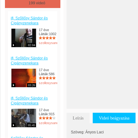
199 videó
ifj. Szőllősy Sándor és
Cigányzenekara
17 éve
Látták:1002
szollosysandor
02:04
ifj. Szőllősy Sándor és
Cigányzenekara
17 éve
Látták:586
szollosysandor
03:26
ifj. Szőllősy Sándor és
Cigányzenekara
17 éve
Látták:915
Leírás
Videó beágyazása
szollosysandor
05:45
Szöveg: Ányos Laci