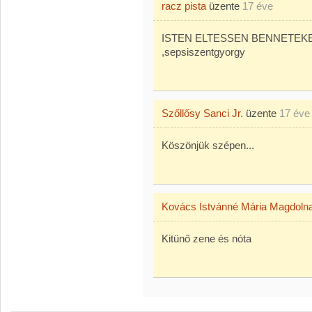
racz pista
üzente
17 éve
ISTEN ELTESSEN BENNETEKET .
,sepsiszentgyorgy
Szőllősy Sanci Jr.
üzente
17 éve
Köszönjük szépen...
Kovács Istvánné Mária Magdoln
Kitünő zene és nóta