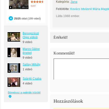
Kategória:
Zene
suvi
09:13
Feltöltötte:
Kovács Istvánné Mária Magd
Látta 1988 ember.
25/25
oldal (199 videó)
Beregszászi
Értékeld!
Olga videói
9 videó
Maros Gábor
énekel
Kommentáld!
9 videó
Sallay Mihály
1 videó
Szántó Csaba
4 videó
Böngéssz a galériák között!
Hozzászólások