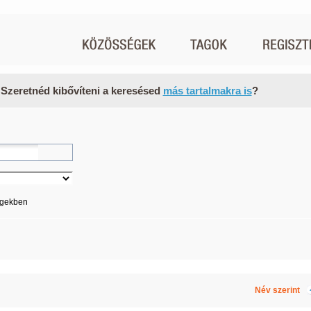
 Szeretnéd kibővíteni a keresésed
más tartalmakra is
?
égekben
Név szerint