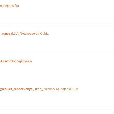
logbejegyzés)
_agnes
(kép)
,
Nótakedvelők Klubja
LAKAT
(blogbejegyzés)
gyesulet_rendezvenye_
(kép)
,
Network Klubajánló Klub