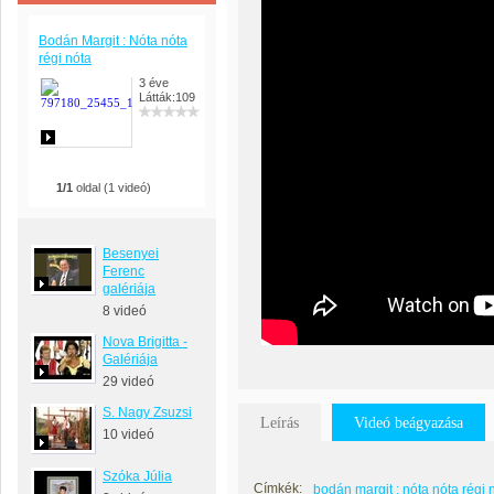
Bodán Margit : Nóta nóta
régi nóta
3 éve
Látták:109
1/1
oldal (1 videó)
Besenyei
Ferenc
galériája
8 videó
Nova Brigitta -
Galériája
29 videó
S. Nagy Zsuzsi
Leírás
Videó beágyazása
10 videó
Szóka Júlia
Címkék:
bodán margit : nóta nóta régi 