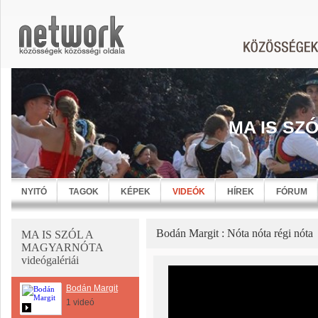
MA IS SZ
NYITÓ
TAGOK
KÉPEK
VIDEÓK
HÍREK
FÓRUM
Bodán Margit : Nóta nóta régi nóta
MA IS SZÓL A
MAGYARNÓTA
videógalériái
Bodán Margit
1 videó