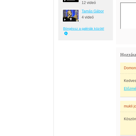
12 videó
Tamás Gábor
4 videó
Böngéssz a galériák között!
Hozzász
Domonk
Kedves
Előzm
mukli j
Köszönö