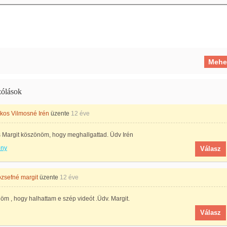
ólások
os Vilmosné Irén
üzente
12 éve
 Margit köszönöm, hogy meghallgattad. Üdv Irén
ény
Válasz
ozsefné margit
üzente
12 éve
m , hogy halhattam e szép videót .Üdv. Margit.
Válasz