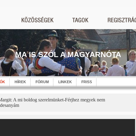
MA IS SZÓL A MAGYARNÓTA
EÓK
HÍREK
FÓRUM
LINKEK
FRISS
argit: A mi boldog szerelmünket-Férjhez megyek nem
édesanyám