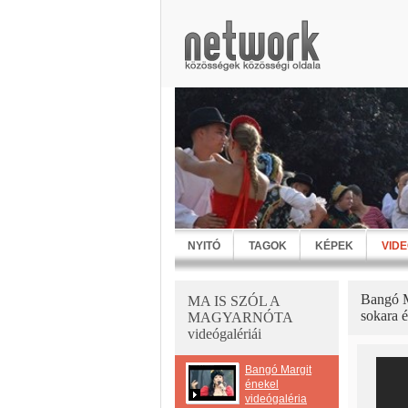
NYITÓ
TAGOK
KÉPEK
VID
Bangó M
MA IS SZÓL A
sokara 
MAGYARNÓTA
videógalériái
Bangó Margit
énekel
videógaléria