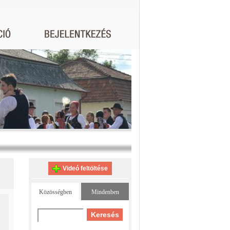
Videó feltöltése
Közösségben
Mindenben