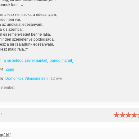
 ennek lenni.://
ma lesz nem sokara edesanyam,
 idö nem var,
a az unokajat edesanyam,
 a kis szempar,
et es remenyseget benne latja,
 minden szemefenye,boldogsaga,
esz a mi csaladunk edesanyam,
esz majd raja.://
:
a mi boldog szerelmünket
bangó margit
ia:
Zene
tte:
Domonkos Vilmosné Irén
|
12 éve
98 ember.
!
táld!