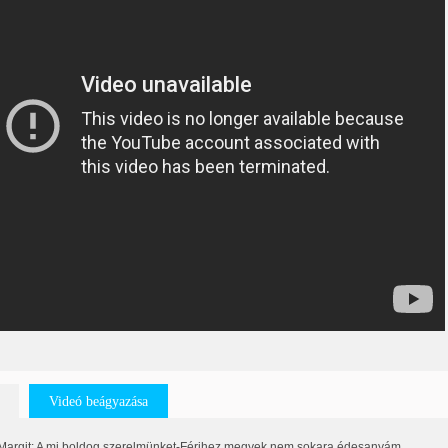
Videó beágyazása
argit: A mi boldog szerelmünket-Férjhez megyek nem sokara édesanyám