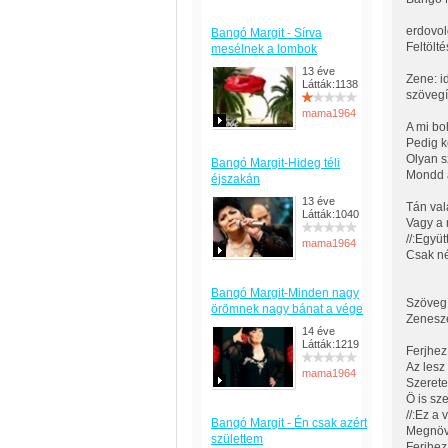
erdovol
Bangó Margit - Sírva
Feltölt
mesélnek a lombok
13 éve
Zene: i
Látták:1138
szövegí
mama1964
A mi bo
Pedig k
Olyan s
Bangó Margit-Hideg téli
Mondd a
éjszakán
13 éve
Tán val
Látták:1040
Vagy a 
//:Együ
mama1964
Csak né
Bangó Margit-Minden nagy
Szövegí
örömnek nagy bánat a vége
Zenesze
14 éve
Látták:1219
Ferjhe
Az lesz
mama1964
Szerete
Ö is sz
//:Ez a 
Bangó Margit - Én csak azért
Megnövü
születtem
Ferjhe