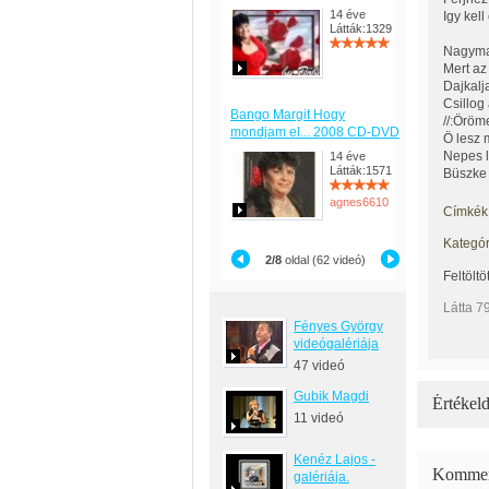
14 éve
Igy kell
Látták:1329
Nagyma
Mert az
Dajkalj
Csillog
Bango Margit Hogy
//:Öröm
mondjam el... 2008 CD-DVD
Ö lesz
Nepes l
14 éve
Látták:1571
Büszke l
agnes6610
Címkék
Kategór
2/8
oldal (62 videó)
Feltöltö
Látta 7
Fényes György
videógalériája
47 videó
Gubik Magdi
Értékeld
11 videó
Kenéz Lajos -
Kommen
galériája.