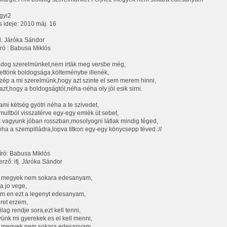
gyi2
és ideje: 2010 máj. 16
d. Járóka Sándor
ró : Babusa Miklós
ldog szerelmünket,nem irták meg versbe még,
ettönk boldogsága,költeménybe illenék,
zép a mi szerelmünk,hogy azt szinte el sem merem hinni,
zt,hogy a boldogságtól,néha-néha oly jól esik sirni.
ami kétség gyötri néha a te szivedet,
multból visszatérve egy-egy emlék üt sebet,
tt vagyunk jóban rosszban,mosolyogni látlak mindig téged,
ha a szempilládra,lopva titkon egy-egy könycsepp téved.://
ró: Babusa Miklós
rző: ifj. Járóka Sándor
z megyek nem sokara edesanyam,
 a jo vege,
m en ezt a legenyt edesanyam,
eret erzem,
vilag rendje sora,ezt kell tenni,
nk mi gyerekek es el kell menni,
z megyek nem sokara edesanyam,