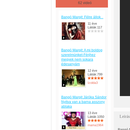
62 videó
Bangó Margit: Félre állok...
11 éve
Látták:117
Bangó Margit: A mi boldog
szerelmünket-Férjhez
megyek nem sokara
édesanyám
12 éve
Látták:799
Izolda3
Bangó Margit Járóka Sándor
Nyitva van a barna asszony
ablaka
13 éve
Leírás
Látták:1050
mama1964
Bangó M