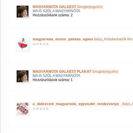
MAGYARNOTA GALAEST
(blogbejegyzés)
MA IS SZÓL A MAGYARNÓTA
Hozzászólások száma: 2
magyarnota_musor_palotas_agnes
(kép)
,
Nótakedvelők Klu
MAGYARNOTA GALAEST PLAKAT
(blogbejegyzés)
MA IS SZÓL A MAGYARNÓTA
Hozzászólások száma: 1
a_debreceni_magyarnota_egyesulet_rendezvenye_
(kép)
,