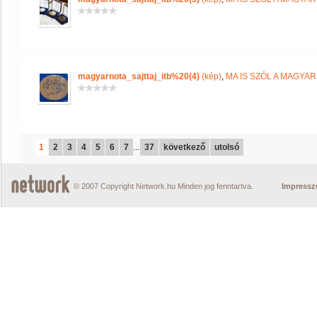
magyarnota_sajttaj_itb%20(4)
(kép)
,
MA IS SZÓL A MAGYA
1
2
3
4
5
6
7
...
37
következő
utolsó
© 2007 Copyright Network.hu Minden jog fenntartva.
Impress