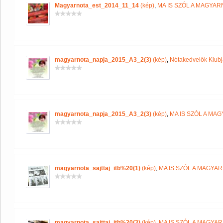
Magyarnota_est_2014_11_14
(kép)
,
MA IS SZÓL A MAGYA
magyarnota_napja_2015_A3_2(3)
(kép)
,
Nótakedvelők Klub
magyarnota_napja_2015_A3_2(3)
(kép)
,
MA IS SZÓL A MA
magyarnota_sajttaj_itb%20(1)
(kép)
,
MA IS SZÓL A MAGYA
magyarnota_sajttaj_itb%20(3)
(kép)
,
MA IS SZÓL A MAGYA