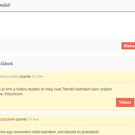
táld!
ólások
 felhasználó]
üzente
12 éve
jó erre a nótára mulatni és még csak Tibortól hallottam ilyen szépen
ve..Köszönöm.
Válasz
 Lászlóné
üzente
14 éve
a egy ismeretlen nótát hallottam, ami tetszett és gratulálok!