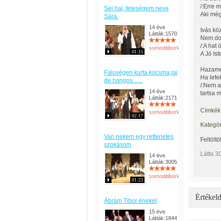
/:Erre 
Sej haj, feleségem neve
Aki még 
Sára.
14 éve
Ivás kö
Látták:1570
Nem do
/:A hat 
somoditiborka
01:15
A Jó Is
Hazame
Faluvégen kurta kocsma,jaj
Ha lefe
de hangos.......
/:Nem 
14 éve
tartsa 
Látták:2171
Címkék
somoditiborka
02:17
Kategór
Van nekem egy rettenetes
Feltöltö
szokásom
Látta 3
14 éve
Látták:3005
somoditiborka
01:23
Értékeld
Ábrám Tibor énekel
15 éve
Látták:1844