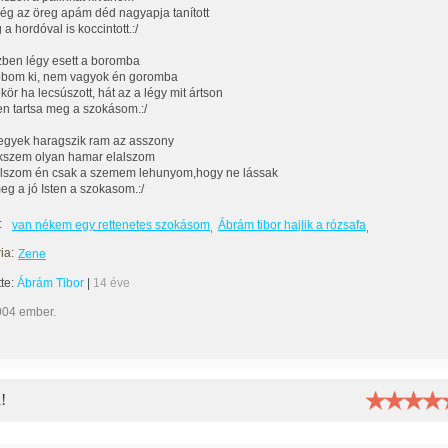
még az öreg apám déd nagyapja tanított
a hordóval is koccintott.:/
zben légy esett a boromba
bom ki, nem vagyok én goromba
ökör ha lecsúszott, hát az a légy mit ártson
ten tartsa meg a szokásom.:/
gyek haragszik ram az asszony
kszem olyan hamar elalszom
alszom én csak a szemem lehunyom,hogy ne lássak
meg a jó Isten a szokasom.:/
:
van nékem egy rettenetes szokásom
Ábrám tibor hajlik a rózsafa
ia:
Zene
tte:
Ábrám Tibor
|
14 éve
004 ember.
!