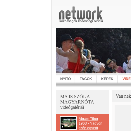
NYITÓ
TAGOK
KÉPEK
VID
Van nek
MA IS SZÓL A
MAGYARNÓTA
videógalériái
Ábrám Tibor
1963 - Nagyon
szép egyedi