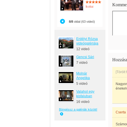
Kommen
lkoltai
8/8
oldal (63 videó)
Erdélyi Rózsa
videógalériája
12 videó
Gencsi Sári
Hozzász
7 videó
[Törölt
Molnár
Angelika
5 videó
Nagyon 
énekel
Valahol egy
kisfaluban
16 videó
Böngéssz a galériák között!
Cserta
Számomr