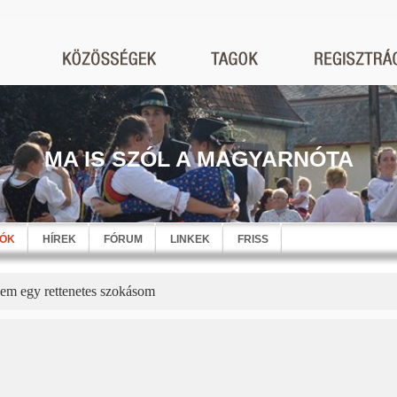
MA IS SZÓL A MAGYARNÓTA
EÓK
HÍREK
FÓRUM
LINKEK
FRISS
em egy rettenetes szokásom