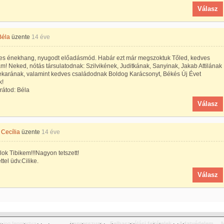
Válasz
Béla
üzente
14 éve
es énekhang, nyugodt előadásmód. Habár ezt már megszoktuk Tőled, kedves
m! Neked, nótás társulatodnak: Szilvikének, Juditkának, Sanyinak, Jakab Attilának
ekarának, valamint kedves családodnak Boldog Karácsonyt, Békés Új Évet
k!
rátod: Béla
Válasz
Cecília
üzente
14 éve
lok Tibikem!!!Nagyon tetszett!
ttel üdv.Cilike.
Válasz
jog fenntartva.
Impresszum
Felhasználási feltételek
Adatvédelem
M