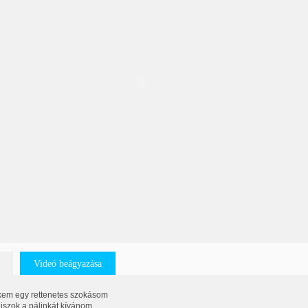
Videó beágyazása
kem egy rettenetes szokásom
 iszok a pálinkát kívánom