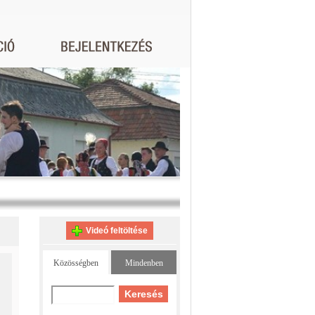
Videó feltöltése
Közösségben
Mindenben