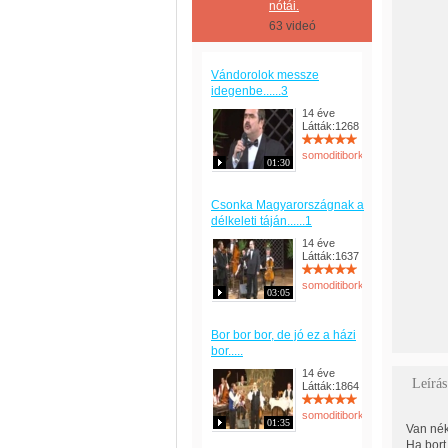
nótái.
63 videó
Vándorolok messze
idegenbe......3
14 éve
Látták:1268
somoditiborka
01:30
Csonka Magyarországnak a
délkeleti táján......1
14 éve
Látták:1637
somoditiborka
03:05
Bor bor bor, de jó ez a házi
bor.....
14 éve
Leírás
Látták:1864
somoditiborka
01:35
Van né
Ha bort