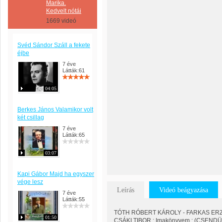
Marika.
Kedvelt nótái
1669 videó
Svéd Sándor Száll a fekete
éjbe
7 éve
Látták:61
04:05
Berkes János Valamikor volt
két csillag
7 éve
Látták:65
03:07
Kapi Gábor Majd ha egyszer
vége lesz
Leírás
Videó beágyazása
7 éve
Látták:55
TÓTH RÓBERT KÁROLY - FARKAS ERZ
01:50
CSÁKI TIBOR : Imakönyvem : (CSENDÜL