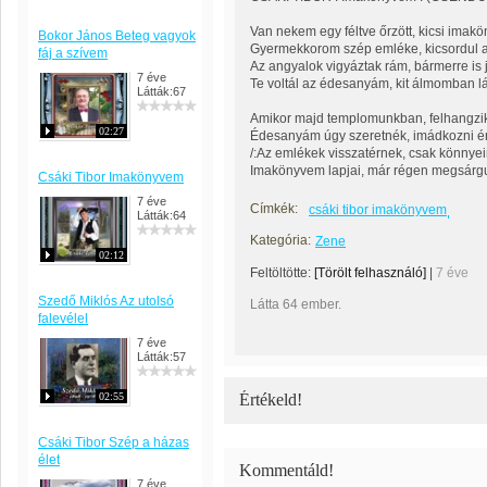
Van nekem egy féltve őrzött, kicsi imak
Bokor János Beteg vagyok
Gyermekkorom szép emléke, kicsordul 
fáj a szívem
Az angyalok vigyáztak rám, bármerre is 
7 éve
Te voltál az édesanyám, kit álmomban l
Látták:67
Amikor majd templomunkban, felhangzik
02:27
Édesanyám úgy szeretnék, imádkozni ér
/:Az emlékek visszatérnek, csak könnyei
Imakönyvem lapjai, már régen megsárgul
Csáki Tibor Imakönyvem
7 éve
Címkék:
csáki tibor imakönyvem
Látták:64
Kategória:
Zene
02:12
Feltöltötte:
[Törölt felhasználó]
|
7 éve
Szedő Miklós Az utolsó
Látta 64 ember.
falevélel
7 éve
Látták:57
02:55
Értékeld!
Csáki Tibor Szép a házas
élet
Kommentáld!
7 éve