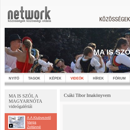
MA IS SZ
NYITÓ
TAGOK
KÉPEK
VIDEÓK
HÍREK
FÓRUM
Csáki Tibor Imakönyvem
MA IS SZÓL A
MAGYARNÓTA
videógalériái
A.A.Klubvezető
Varga
Zoltánné