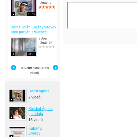
Látták:60
01:55
Boros Jolán Cigány vagyok
árok partján születtem
7 éve
Látták:76
03:21
115/209
oldal (1669
videó)
Decsi ágnes
2 videó
Kreskai Ágnes
galériája
16 videó
Kubányi
György