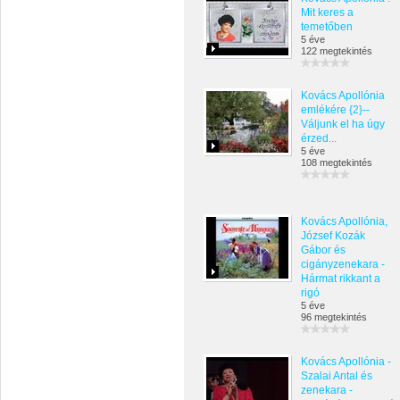
Mit keres a
temetőben
5 éve
122 megtekintés
Kovács Apollónia
emlékére {2}--
Váljunk el ha úgy
érzed...
5 éve
108 megtekintés
Kovács Apollónia,
József Kozák
Gábor és
cigányzenekara -
Hármat rikkant a
rigó
5 éve
96 megtekintés
Kovács Apollónia -
Szalai Antal és
zenekara -