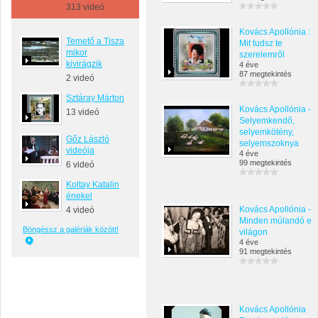
313 videó
Kovács Apollónia :
Temető a Tisza
Mit tudsz te
mikor
szerelemről
kivirágzik
4 éve
87 megtekintés
2 videó
Sztáray Márton
Kovács Apollónia -
13 videó
Selyemkendő,
selyemkötény,
Gőz László
selyemszoknya
videója
4 éve
99 megtekintés
6 videó
Koltay Katalin
énekel
Kovács Apollónia -
4 videó
Minden múlandó e
Böngéssz a galériák között!
világon
4 éve
91 megtekintés
Kovács Apollónia