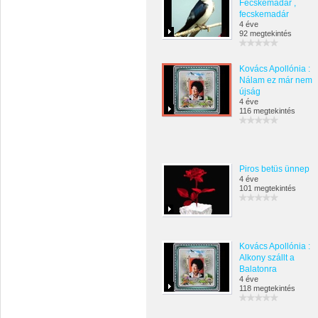
Fecskemadár ,
fecskemadár
4 éve
92 megtekintés
Kovács Apollónia :
Nálam ez már nem
újság
4 éve
116 megtekintés
Piros betüs ünnep
4 éve
101 megtekintés
Kovács Apollónia :
Alkony szállt a
Balatonra
4 éve
118 megtekintés