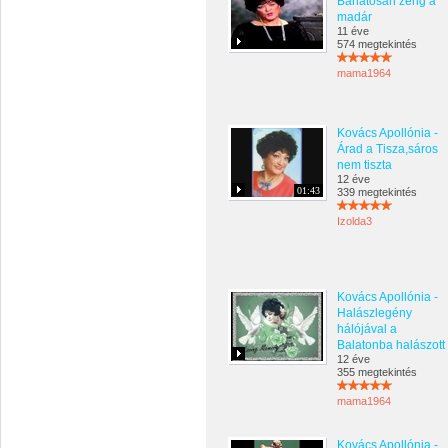
Bánatosan zeng a
madár
11 éve
574 megtekintés
mama1964
Kovács Apollónia -
Árad a Tisza,sáros
nem tiszta
12 éve
01:43
339 megtekintés
Izolda3
Kovács Apollónia -
Halászlegény
hálójával a
Balatonba halászott
12 éve
355 megtekintés
mama1964
Kovács Apollónia -