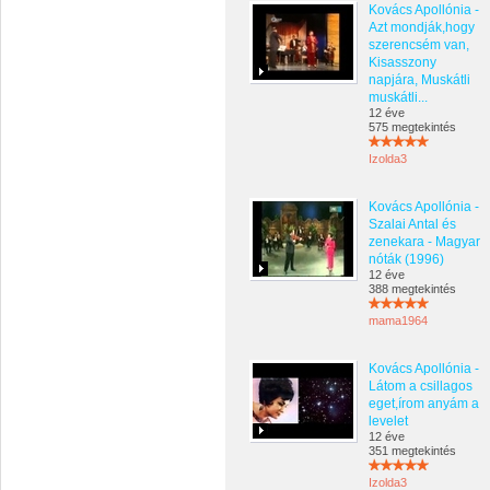
Kovács Apollónia -
Azt mondják,hogy
szerencsém van,
Kisasszony
napjára, Muskátli
muskátli...
12 éve
575 megtekintés
Izolda3
Kovács Apollónia -
Szalai Antal és
zenekara - Magyar
nóták (1996)
12 éve
388 megtekintés
mama1964
Kovács Apollónia -
Látom a csillagos
eget,írom anyám a
levelet
12 éve
351 megtekintés
Izolda3