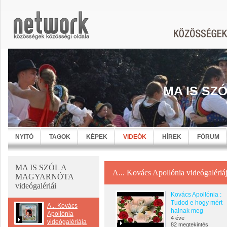
MA IS SZ
NYITÓ
TAGOK
KÉPEK
VIDEÓK
HÍREK
FÓRUM
MA IS SZÓL A
A... Kovács Apollónia videógalériá
MAGYARNÓTA
videógalériái
Kovács Apollónia :
Tudod e hogy mért
A... Kovács
halnak meg
Apollónia
4 éve
videógalériája
82 megtekintés