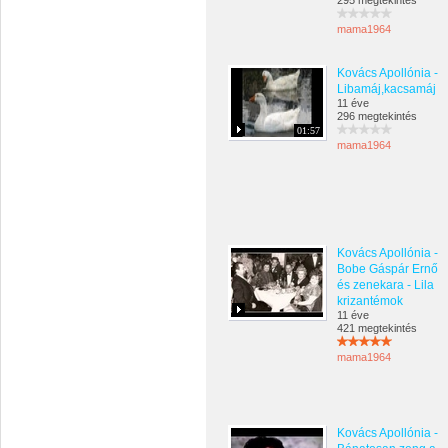
295 megtekintés
mama1964
Kovács Apollónia -
Libamáj,kacsamáj
11 éve
296 megtekintés
01:57
mama1964
Kovács Apollónia -
Bobe Gáspár Ernő
és zenekara - Lila
krizantémok
11 éve
421 megtekintés
mama1964
Kovács Apollónia -