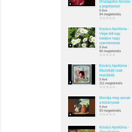
Országúton hosszú
a jegenyesor
5 éve
94 megtekintés
Kovács Apollónia -
Vége lett egy
halálos nagy
szerelemnek
5 éve
90 megtekintés
Kovács Apollónia :
Muzsikálj csak
muzsikálj
5 éve
112 megtekintés
Mondja meg annak
a kislánynak
5 éve
93 megtekintés
Kovács Apollónia -