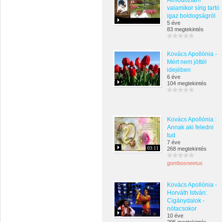
Álmodoztam
valamikor sírig tartó
igaz boldogságról
5 éve
83 megtekintés
Kovács Apollónia -
Mért nem jöttél
idejében
6 éve
104 megtekintés
Kovács Apollónia :
Annak aki feledni
tud
7 éve
03:11
268 megtekintés
gombosneetus
Kovács Apollónia -
Horváth István:
Cigánydalok -
nótacsokor
10 éve