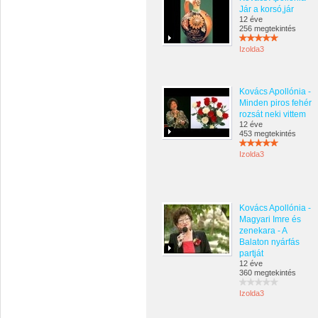
Jár a korsó,jár
12 éve
256 megtekintés
Izolda3
Kovács Apollónia -
Minden piros fehér
rozsát neki vittem
12 éve
453 megtekintés
Izolda3
Kovács Apollónia -
Magyari Imre és
zenekara - A
Balaton nyárfás
partját
12 éve
360 megtekintés
Izolda3