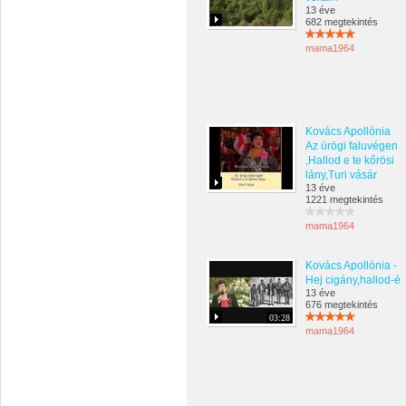
13 éve
682 megtekintés
mama1964
Kovács Apollónia
Az ürögi faluvégen
,Hallod e te kőrösi
lány,Turi vásár
13 éve
1221 megtekintés
mama1964
Kovács Apollónia -
Hej cigány,hallod-é
13 éve
676 megtekintés
03:28
mama1964