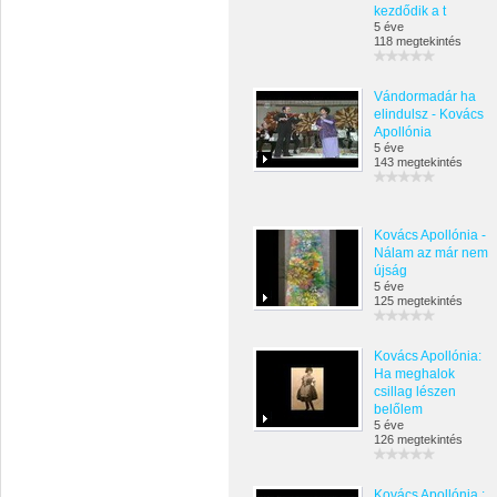
kezdődik a t
5 éve
118 megtekintés
Vándormadár ha
elindulsz - Kovács
Apollónia
5 éve
143 megtekintés
Kovács Apollónia -
Nálam az már nem
újság
5 éve
125 megtekintés
Kovács Apollónia:
Ha meghalok
csillag lészen
belőlem
5 éve
126 megtekintés
Kovács Apollónia :