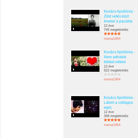
Kovács Apollónia -
Zöld vetés közt
énekel a pacsirta
12 éve
745 megtekintés
mama1964
Kovács Apollónia -
Nem adhatok
többet néked
12 éve
522 megtekintés
mama1964
Kovács Apollónia -
Látom a csillagos
eget,
12 éve
368 megtekintés
mama1964