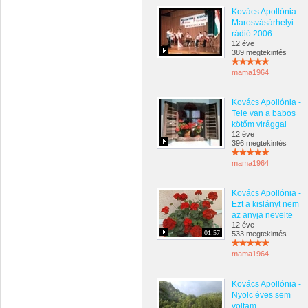
Kovács Apollónia -
Marosvásárhelyi
rádió 2006.
12 éve
389 megtekintés
mama1964
Kovács Apollónia -
Tele van a babos
kötőm virággal
12 éve
396 megtekintés
mama1964
Kovács Apollónia -
Ezt a kislányt nem
az anyja nevelte
12 éve
01:57
533 megtekintés
mama1964
Kovács Apollónia -
Nyolc éves sem
voltam