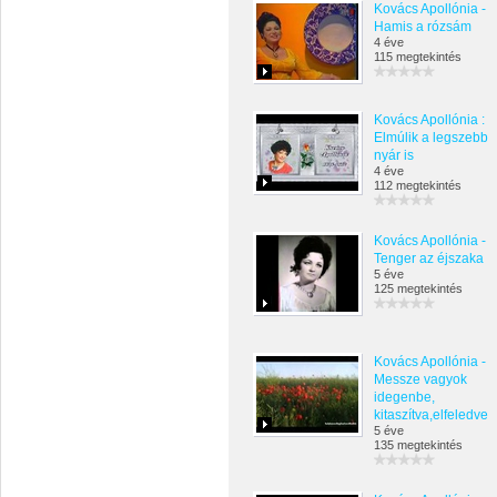
Kovács Apollónia -
Hamis a rózsám
4 éve
115 megtekintés
Kovács Apollónia :
Elmúlik a legszebb
nyár is
4 éve
112 megtekintés
Kovács Apollónia -
Tenger az éjszaka
5 éve
125 megtekintés
Kovács Apollónia -
Messze vagyok
idegenbe,
kitaszítva,elfeledve
5 éve
135 megtekintés