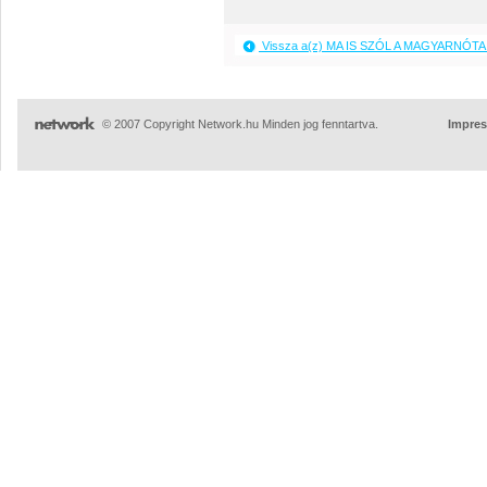
Vissza a(z) MA IS SZÓL A MAGYARNÓTA 
© 2007 Copyright Network.hu Minden jog fenntartva.
Impre