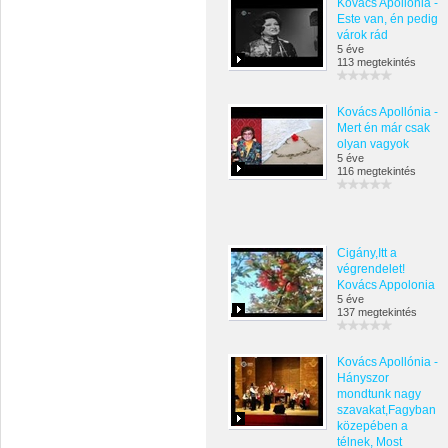
Kovács Apollónia -
Este van, én pedig
várok rád
5 éve
113 megtekintés
Kovács Apollónia -
Mert én már csak
olyan vagyok
5 éve
116 megtekintés
Cigány,Itt a
végrendelet!
Kovács Appolonia
5 éve
137 megtekintés
Kovács Apollónia -
Hányszor
mondtunk nagy
szavakat,Fagyban
közepében a
télnek, Most