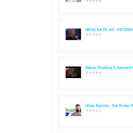
ΘΕΛΩ ΝΑ ΣΕ ΔΩ - ΑΝΤΩΝΗΣ 
Θάνος Πετρέλης ft Χριστίνα 
Ηλίας Βρεττός - Kαι Πετάω Ψη