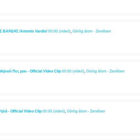
ΒΑΡΔΗΣ /Antonis Vardis/
00:00 (videó)
,
Görög álom - Zenében
Μηλιού Πες μου - Official Video Clip
00:00 (videó)
,
Görög álom - Zenében
λά - Official Video Clip
00:00 (videó)
,
Görög álom - Zenében