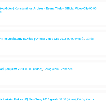
α Θέλω | Konstantinos Argiros - Esena Thelo - Official Video Clip
00:00
en
 Πιο Ωραία Στην Ελλάδα | Official Video Clip 2015
00:00 (videó)
,
Görög
αζί μου μείνε 2011
00:00 (videó)
,
Görög álom - Zenében
leia Ioakeim Fwkas HQ New Song 2010 greek
00:00 (videó)
,
Görög álom -