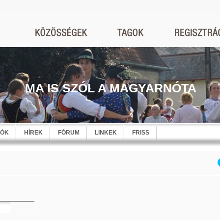
MA IS SZÓL A MAGYARNÓTA
EÓK
HÍREK
FÓRUM
LINKEK
FRISS