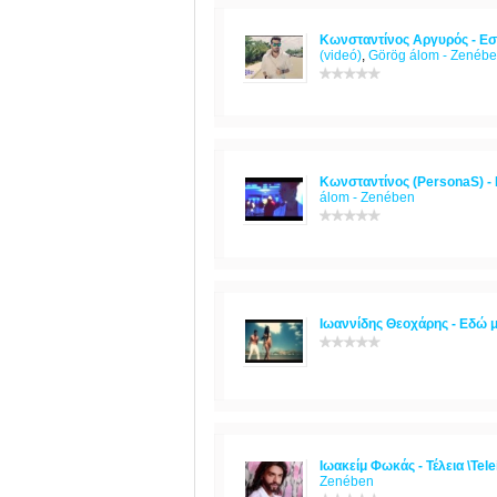
Κωνσταντίνος Αργυρός - Εσέν
(videó)
,
Görög álom - Zenéb
Κωνσταντίνος (PersonaS) - Η
álom - Zenében
Ιωαννίδης Θεοχάρης - Εδώ μ
Ιωακείμ Φωκάς - Τέλεια \Te
Zenében