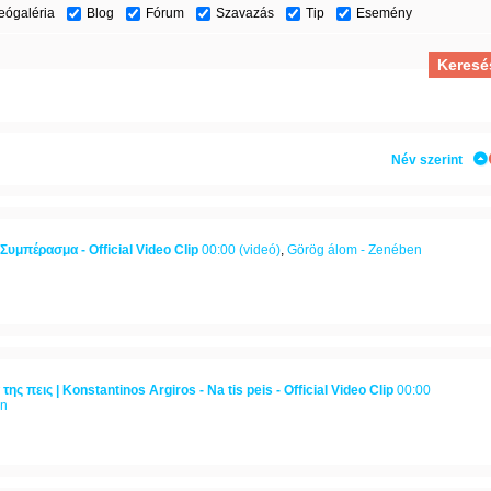
eógaléria
Blog
Fórum
Szavazás
Tip
Esemény
Név szerint
υμπέρασμα - Official Video Clip
00:00 (videó)
,
Görög álom - Zenében
ς πεις | Konstantinos Argiros - Na tis peis - Official Video Clip
00:00
en