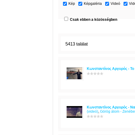
Kép
Képgaléria
Videó
Vid
Csak ebben a közösségben
5413 találat
Κωνσταντίνος Αργυρός - Το Σ
Κωνσταντίνος Αργυρός - Να τη
(videó)
,
Görög álom - Zenéb