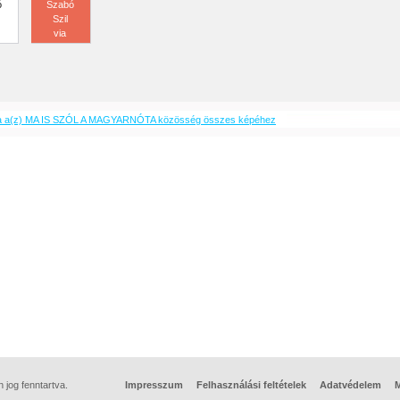
ó
Szabó
Szil
via
a a(z) MA IS SZÓL A MAGYARNÓTA közösség összes képéhez
jog fenntartva.
Impresszum
Felhasználási feltételek
Adatvédelem
M