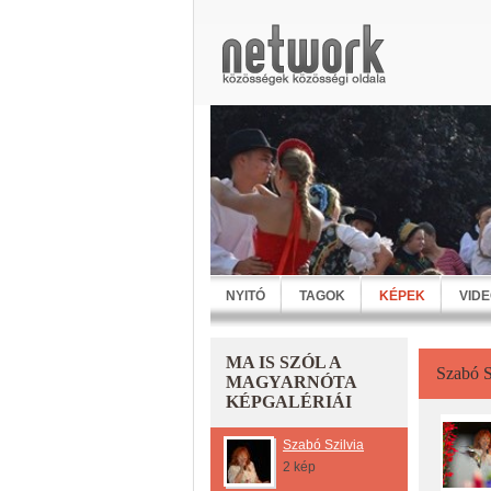
NYITÓ
TAGOK
KÉPEK
VID
MA IS SZÓL A
Szabó S
MAGYARNÓTA
KÉPGALÉRIÁI
Szabó Szilvia
2 kép