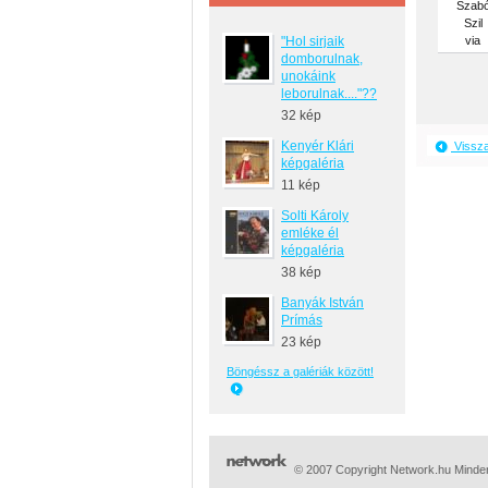
Szab
Szil
"Hol sirjaik
via
domborulnak,
unokáink
leborulnak...."??
32 kép
Kenyér Klári
Vissz
képgaléria
11 kép
Solti Károly
emléke él
képgaléria
38 kép
Banyák István
Prímás
23 kép
Böngéssz a galériák között!
© 2007 Copyright Network.hu Minden 