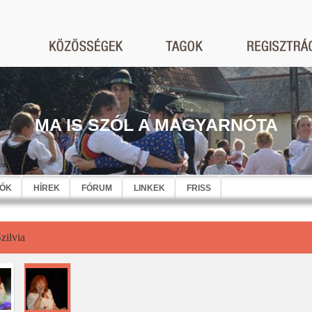
MA IS SZÓL A MAGYARNÓTA
EÓK
HÍREK
FÓRUM
LINKEK
FRISS
zilvia