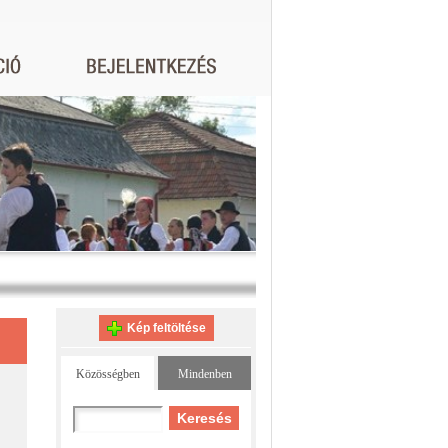
Kép feltöltése
Közösségben
Mindenben