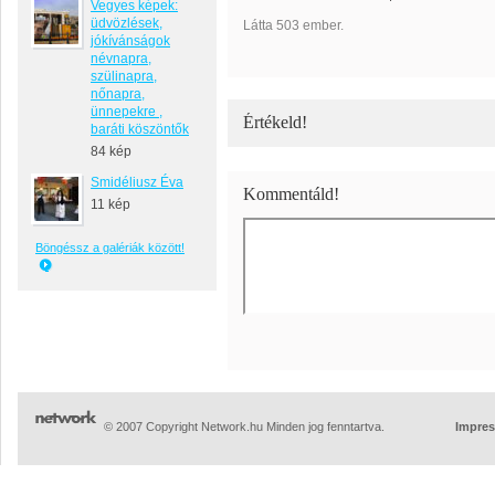
Vegyes képek:
üdvözlések,
Látta 503 ember.
jókívánságok
névnapra,
szülinapra,
nőnapra,
ünnepekre ,
Értékeld!
baráti köszöntők
84 kép
Smidéliusz Éva
Kommentáld!
11 kép
Böngéssz a galériák között!
© 2007 Copyright Network.hu Minden jog fenntartva.
Impre