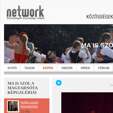
MA IS SZ
NYITÓ
TAGOK
KÉPEK
VIDEÓK
HÍREK
FÓRUM
MA IS SZÓL A
Di
MAGYARNÓTA
KÉPGALÉRIÁI
Koltai László
képgalériája
21 kép