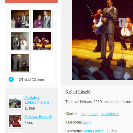
3/3
oldal (21 kép)
Koltai László
Makfalva-
Túrkevei Nótaest 2010.szeptember kísére
székely majális
11 kép
Címkék:
bagdierzsi
koltailászló
Fazekas Emerich
Kategória:
7 kép
Zene
Feltöltötte:
Koltai László
|
15 éve