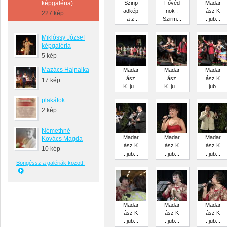
képgaléria)
Szinp
Fővéd
Madar
adkép
nök :
ász K
227 kép
- a z...
Szirm...
. jub...
Miklóssy József
képgaléria
5 kép
Mazács Hajnalka
Madar
Madar
Madar
ász
ász
ász K
17 kép
K. ju...
K. ju...
. jub...
plakátok
2 kép
Némethné
Madar
Madar
Madar
Kovács Magda
ász K
ász K
ász K
10 kép
. jub...
. jub...
. jub...
Böngéssz a galériák között!
Madar
Madar
Madar
ász K
ász K
ász K
. jub...
. jub...
. jub...