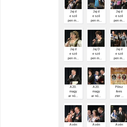
Jaj d
Jaj d
Jaj d
e szé
e szé
e szé
pen m...
pen m...
pen m...
Jaj d
Jaj D
Jaj d
e szé
e szé
e szé
pen m...
pen m...
pen m...
A 20.
A 20.
Pótsz
magy
magy
ilves
ar nó...
ar nó...
zter ...
A vén
A vén
A vén