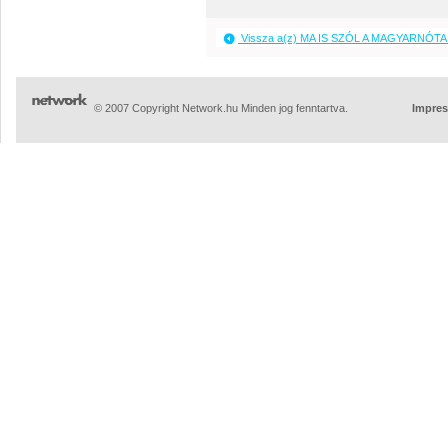
Vissza a(z) MA IS SZÓL A MAGYARNÓTA 
© 2007 Copyright Network.hu Minden jog fenntartva.
Impre