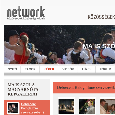
MA IS SZ
NYITÓ
TAGOK
KÉPEK
VIDEÓK
HÍREK
FÓRUM
MA IS SZÓL A
Debrecen: Balogh Imre szervezésébe
MAGYARNÓTA
KÉPGALÉRIÁI
Debrecen:
Balogh Imre
szervezésében (