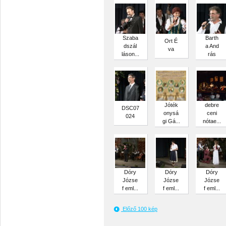
Szaba
Barth
Ort É
dszál
a And
va
láson...
rás
Jóték
debre
DSC07
onysá
ceni
024
gi Gá...
nótae...
Dóry
Dóry
Dóry
Józse
Józse
Józse
f eml...
f eml...
f eml...
Előző 100 kép