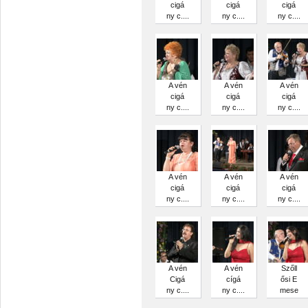
cigá
cigá
cigá
ny c....
ny c....
ny c....
A vén
A vén
A vén
cigá
cigá
cigá
ny c....
ny c....
ny c....
A vén
A vén
A vén
cigá
cigá
cigá
ny c....
ny c....
ny c....
A vén
A vén
Szőll
Cigá
cígá
ősi E
ny c....
ny c....
mese