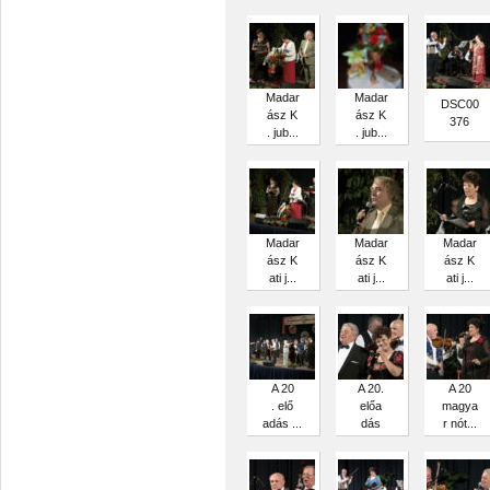
Madar
Madar
DSC00
ász K
ász K
376
. jub...
. jub...
Madar
Madar
Madar
ász K
ász K
ász K
ati j...
ati j...
ati j...
A 20
A 20.
A 20
. elő
előa
magya
adás ...
dás
r nót...