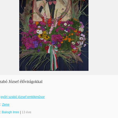
zabó József élővirágokkal
győri szabó józsef emlékműsor
:
Zene
e:
Balogh Imre
|
13 éve