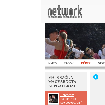
NYITÓ
TAGOK
KÉPEK
VID
MA IS SZÓL A
MAGYARNÓTA
KÉPGALÉRIÁI
Debrecen:
Balogh Imre
szervezésében (