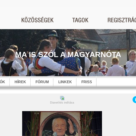
MA IS SZÓL A MAGYARNÓTA
EÓK
HÍREK
FÓRUM
LINKEK
FRISS
Diavetítés indítása