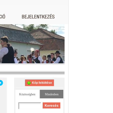
Kép feltöltése
Közösségben
Mindenben