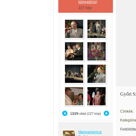
képgaléria)
227 kép
Győri S
Címkék:
13/29
oldal (227 kép)
Kategória
Feltöltött
Magyargencsi