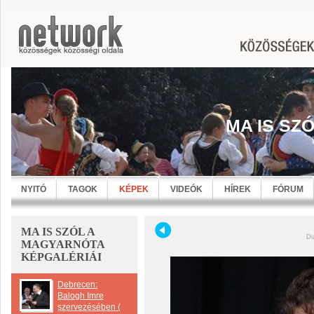
MA IS SZ
NYITÓ
TAGOK
KÉPEK
VIDEÓK
HÍREK
FÓRUM
MA IS SZÓL A
Di
MAGYARNÓTA
KÉPGALÉRIÁI
Debrecen:
Balogh Imre
szervezésében (