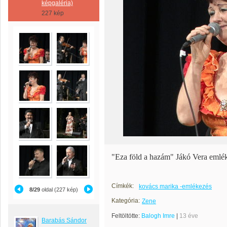
képgaléria)
227 kép
"Eza föld a hazám" Jákó Vera eml
Címkék:
kovács marika -emlékezés
8/29
oldal (227 kép)
Kategória:
Zene
Feltöltötte:
Balogh Imre
|
13 éve
Barabás Sándor