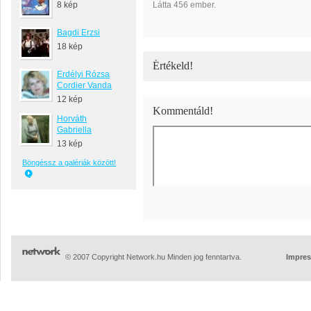
8 kép
Látta 456 ember.
Bagdi Erzsi
18 kép
Értékeld!
Erdélyi Rózsa
Cordier Vanda
12 kép
Kommentáld!
Horváth
Gabriella
13 kép
Böngéssz a galériák között!
© 2007 Copyright Network.hu Minden jog fenntartva.
Impre