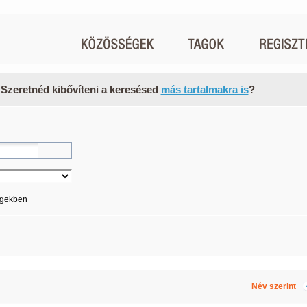
 Szeretnéd kibővíteni a keresésed
más tartalmakra is
?
égekben
Név szerint