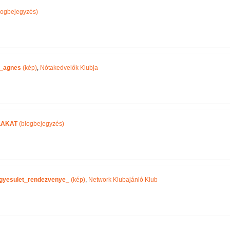
logbejegyzés)
_agnes
(kép)
,
Nótakedvelők Klubja
LAKAT
(blogbejegyzés)
gyesulet_rendezvenye_
(kép)
,
Network Klubajánló Klub