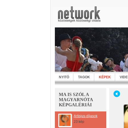
NYITÓ
TAGOK
KÉPEK
VID
MA IS SZÓL A
MAGYARNÓTA
KÉPGALÉRIÁI
Artisjus-díjasok
23 kép