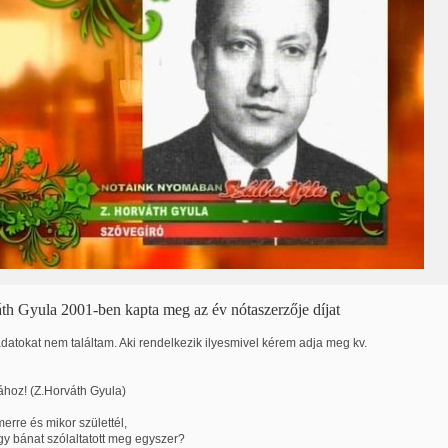
th Gyula 2001-ben kapta meg az év nótaszerzője díjat
 adatokat nem találtam. Aki rendelkezik ilyesmivel kérem adja meg kv.
ához! (Z.Horváth Gyula)
merre és mikor születtél,
y bánat szólaltatott meg egyszer?