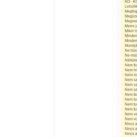
KO - KÓ
Lehulli
Megfog
Megüzen
Megven
Merre j
Mikor i
Minden 
Minden 
Mondják
Ne búsl
Ne múlj
Nélküle
Nem fo
Nem hi
Nem mon
Nem sza
Nem sze
Nem sz
Nem tal
Nem tud
Nem tud
Nem tud
Nem vag
Nem vol
Nincs a
Nincs a
Nincs a