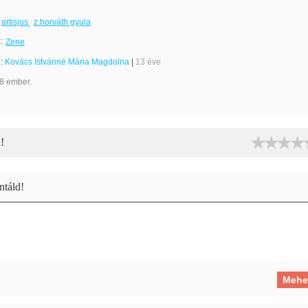
artisjus
z.horváth gyula
:
Zene
e:
Kovács Istvánné Mária Magdolna
|
13 éve
8 ember.
!
táld!