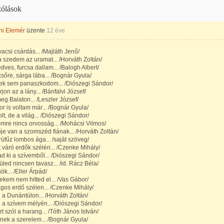
ólások
hi Elemér
üzente
12 éve
acsi csárdás... /Majláth Jenő/
szedem az uramat... /Horváth Zoltán/
dves, furcsa dallam... /Balogh Albert/
sőre, sárga lába... /Bognár Gyula/
ek sem panaszkodom... /Diószegi Sándor/
rjon az a lány... /Bánfalvi József/
g Balaton... /Leszler József/
r is voltam már... /Bognár Gyula/
lt, de a világ... /Diószegi Sándor/
mre nincs orvosság... /Mohácsi Vilmos/
je van a szomszéd fiának... /Horváth Zoltán/
fűz lombos ága... /saját szöveg/
 váró erdők szélén... /Czenke Mihály/
ad ki a szívemből... /Diószegi Sándor/
üled nincsen tavasz... /id. Rácz Béla/
ök... /Eller Árpád/
kem nem hitted el... /Vas Gábor/
gos erdő szélen... /Czenke Mihály/
 a Dunántúlon... /Horváth Zoltán/
 a szívem mélyén... /Diószegi Sándor/
rt szól a harang... /Tóth János István/
nek a szerelem... /Bognár Gyula/