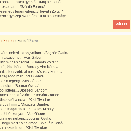
kónak nem kell gyeplő... /Majláth Jenő/
inek adtam... /Szántó Ferenc/
yszer egy legényálom... /Horváth Zoltán/
kem egy szép szeretőm... /Lakatos Mihály/
Válasz
hi Elemér
üzente
12 éve
yám, neked is megvallom... /Bognár Gyula/
 a szívemet... /Vas Gábor/
tünk minden csókot... /Horváth Zoltán/
orú, félre bánat... /Várady Aba Károly/
ak a legszebb álmok... /Zsákay Ferenc/
s tagadod már... /Vas Gábor/
 az a legény.../Vas Gábor/
az élet... /Bognár Gyula/
ől jöttem... /Diószegi Sándor/
táncot édes rózsám... /Horváth Zoltán/
hez szól a nóta... /Kikli Tivadar/
s úgy hinni... /Diószegi Sándor/
ttam magamnak... /Lakatos Mihály/
a fehér kenyér... /Vas Gábor/
dja meg nekem... /Bognár Gyula/
a, hogy mért halnak meg... /Majláth Jenő/
sa a szerelmet... /Kikli Tivadar/