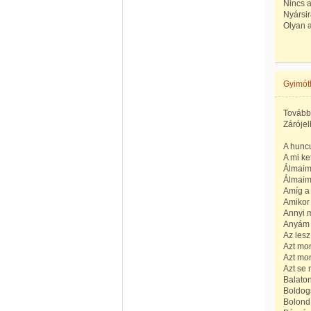
Nincs a
Nyársir
Olyan a
Gyimót
További
Záróje
A huncu
A mi ket
Álmaimb
Álmaimb
Amíg a 
Amikor 
Annyi m
Anyám r
Az lesz
Azt mon
Azt mon
Azt se 
Balaton
Boldogs
Bolond,