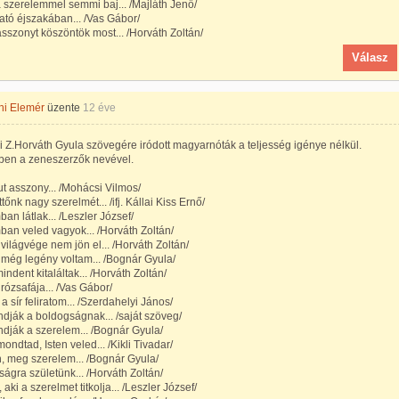
 szerelemmel semmi baj... /Majláth Jenő/
ató éjszakában... /Vas Gábor/
sszonyt köszöntök most... /Horváth Zoltán/
Válasz
hi Elemér
üzente
12 éve
 Z.Horváth Gyula szövegére iródott magyarnóták a teljesség igénye nélkül.
lben a zeneszerzők nevével.
t asszony... /Mohácsi Vilmos/
tőnk nagy szerelmét... /ifj. Kállai Kiss Ernő/
an látlak... /Leszler József/
an veled vagyok... /Horváth Zoltán/
világvége nem jön el... /Horváth Zoltán/
még legény voltam... /Bognár Gyula/
indent kitaláltak... /Horváth Zoltán/
ózsafája... /Vas Gábor/
 a sír feliratom... /Szerdahelyi János/
dják a boldogságnak... /saját szöveg/
dják a szerelem... /Bognár Gyula/
mondtad, Isten veled... /Kikli Tivadar/
, meg szerelem... /Bognár Gyula/
ágra születünk... /Horváth Zoltán/
 aki a szerelmet titkolja... /Leszler József/