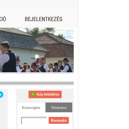
Kép feltöltése
Közösségben
Mindenben