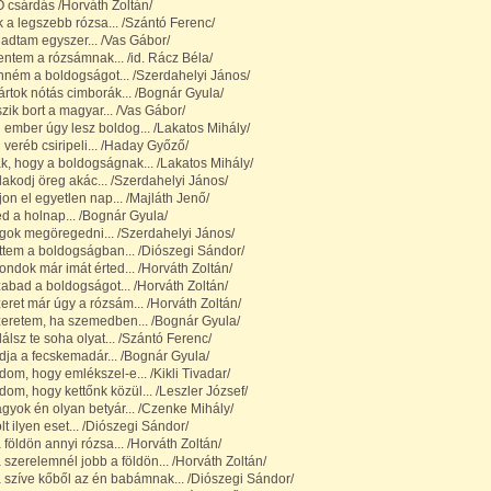
 csárdás /Horváth Zoltán/
k a legszebb rózsa... /Szántó Ferenc/
adtam egyszer... /Vas Gábor/
tem a rózsámnak... /id. Rácz Béla/
ném a boldogságot... /Szerdahelyi János/
ártok nótás cimborák... /Bognár Gyula/
szik bort a magyar... /Vas Gábor/
ember úgy lesz boldog... /Lakatos Mihály/
veréb csiripeli... /Haday Győző/
, hogy a boldogságnak... /Lakatos Mihály/
akodj öreg akác... /Szerdahelyi János/
on el egyetlen nap... /Majláth Jenő/
d a holnap... /Bognár Gyula/
gok megöregedni... /Szerdahelyi János/
ttem a boldogságban... /Diószegi Sándor/
dok már imát érted... /Horváth Zoltán/
bad a boldogságot... /Horváth Zoltán/
ret már úgy a rózsám... /Horváth Zoltán/
eretem, ha szemedben... /Bognár Gyula/
álsz te soha olyat... /Szántó Ferenc/
ja a fecskemadár... /Bognár Gyula/
om, hogy emlékszel-e... /Kikli Tivadar/
om, hogy kettőnk közül... /Leszler József/
yok én olyan betyár... /Czenke Mihály/
t ilyen eset... /Diószegi Sándor/
 földön annyi rózsa... /Horváth Zoltán/
 szerelemnél jobb a földön... /Horváth Zoltán/
 szíve kőből az én babámnak... /Diószegi Sándor/