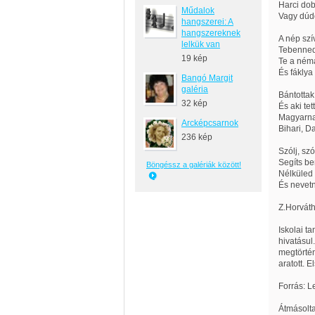
Harci dob
Műdalok
Vagy dúd
hangszerei: A
hangszereknek
A nép szí
lelkük van
Tebenned
19 kép
Te a néma
És fáklya
Bangó Margit
galéria
Bántottak 
32 kép
És aki tet
Magyarnak
Arcképcsarnok
Bihari, 
236 kép
Szólj, szó
Segíts b
Böngéssz a galériák között!
Nélküled 
És nevetn
Z.Horváth
Iskolai t
hivatásul
megtörtén
aratott. 
Forrás: L
Átmásolta