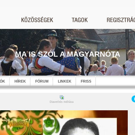
MA IS SZÓL A MAGYARNÓTA
EÓK
HÍREK
FÓRUM
LINKEK
FRISS
Diavetítés indítása