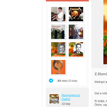
Z.Horvá
3/3
oldal (23 kép)
életrajzi
Dal a nót
Magyargencsi
Dalkör
Ki tudja, 
10 kép
Öröm, vag