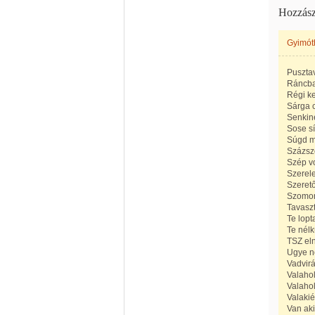
Hozzász
Gyimót
Pusztav
Ráncba 
Régi ke
Sárga c
Senkin
Sose sí
Súgd me
Százszo
Szép vo
Szerele
Szerető
Szomorú
Tavaszt
Te lopt
Te nélk
TSZ eln
Ugye ne
Vadvirá
Valahol
Valahol
Valakié
Van aki