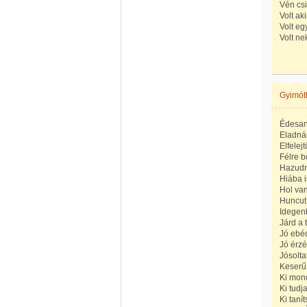
Vén csi
Volt ak
Volt eg
Volt ne
Gyimót
Édesan
Eladnám
Elfelej
Félre b
Hazudn
Hiába i
Hol van
Huncut 
Idegenb
Járd a 
Jó ebéd
Jó érzé
Jósolta
Keserű 
Ki mon
Ki tudj
Ki tanít