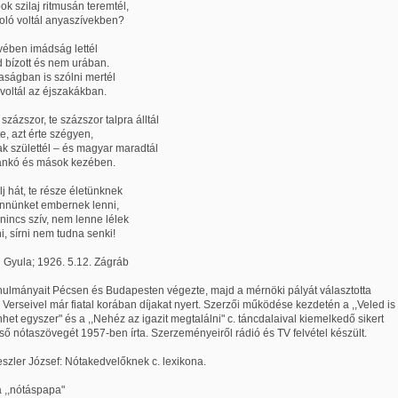
ok szilaj ritmusán teremtél,
oló voltál anyaszívekben?
vében imádság lettél
 bízott és nem urában.
ságban is szólni mertél
 voltál az éjszakákban.
százszor, te százszor talpra álltál
te, azt érte szégyen,
 születtél – és magyar maradtál
Dankó és mások kezében.
lj hát, te része életünknek
ennünket embernek lenni,
nincs szív, nem lenne lélek
i, sírni nem tudna senki!
 Gyula; 1926. 5.12. Zágráb
anulmányait Pécsen és Budapesten végezte, majd a mérnöki pályát választotta
. Verseivel már fiatal korában díjakat nyert. Szerzői működése kezdetén a ,,Veled is
het egyszer" és a ,,Nehéz az igazit megtalálni" c. táncdalaival kiemelkedő sikert
Első nótaszövegét 1957-ben írta. Szerzeményeiről rádió és TV felvétel készült.
eszler József: Nótakedvelőknek c. lexikona.
 ,,nótáspapa"