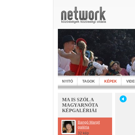
NYITÓ
TAGOK
KÉPEK
VID
MA IS SZÓL A
MAGYARNÓTA
KÉPGALÉRIÁI
Bangó Margit
galéria
32 kép