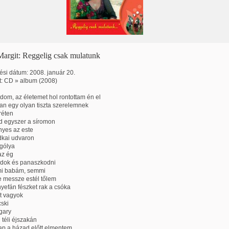
argit: Reggelig csak mulatunk
si dátum: 2008. január 20.
t: CD » album (2008)
dom, az életemet hol rontottam én el
an egy olyan tiszta szerelemnek
réten
d egyszer a síromon
nyes az este
dkai udvaron
 gólya
az ég
udok és panaszkodni
i babám, semmi
de messze estél tőlem
yefán fészket rak a csóka
t vagyok
cski
gary
 téli éjszakán
ap a házad előtt elmentem