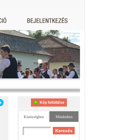
Kép feltöltése
Közösségben
Mindenben