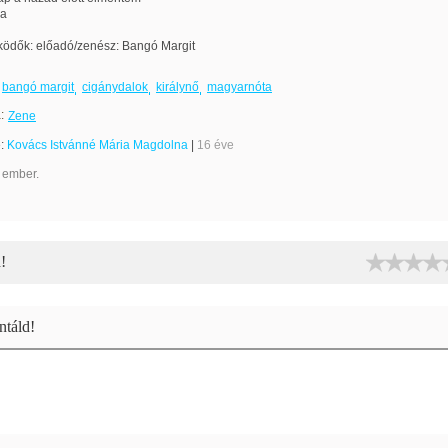
ba
ödők: előadó/zenész: Bangó Margit
bangó margit
cigánydalok
királynő
magyarnóta
:
Zene
e:
Kovács Istvánné Mária Magdolna
|
16 éve
 ember.
!
táld!