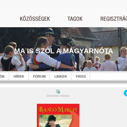
MA IS SZÓL A MAGYARNÓTA
EÓK
HÍREK
FÓRUM
LINKEK
FRISS
Diavetítés indítása