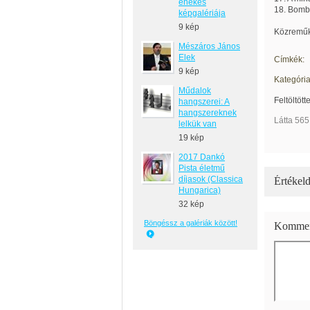
énekes
18. Bom
képgalériája
9 kép
Közreműk
Mészáros János
Elek
Címkék:
9 kép
Kategória
Műdalok
Feltöltött
hangszerei: A
hangszereknek
Látta 565
lelkük van
19 kép
2017 Dankó
Pista életmű
díjasok (Classica
Értékeld
Hungarica)
32 kép
Böngéssz a galériák között!
Kommen