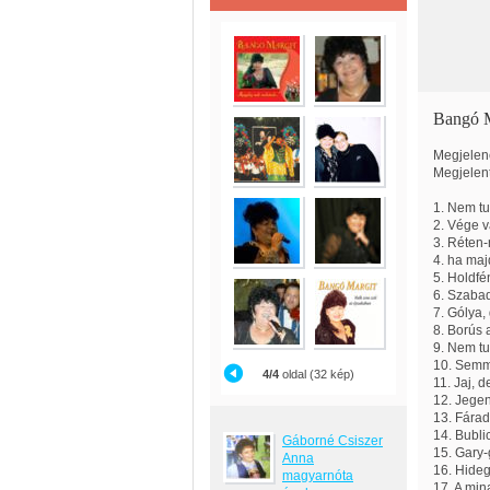
Bangó M
Megjelené
Megjelen
1. Nem tu
2. Vége v
3. Réten-
4. ha maj
5. Holdfé
6. Szaba
7. Gólya,
8. Borús 
9. Nem t
10. Semm
4/4
oldal (32 kép)
11. Jaj, 
12. Jegen
13. Fárad
14. Bubli
Gáborné Csiszer
15. Gary-
Anna
16. Hideg
magyarnóta
17. A min