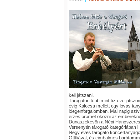
kell játszani.
Tárogatón több mint tíz éve játsz
évig Kalocsa mellett egy lovas tan
idegenforgalomban. Mai napig szív
érzés örömet okozni az emberekne
Dunaszekcsőn a Népi Hangszerese
Versenyén tárogató kategóriában I 
Négy éves tárogató koncertanyagot
Ottíliával, és cimbalmos barátomm