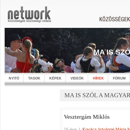
MA IS SZ
NYITÓ
TAGOK
KÉPEK
VIDEÓK
HÍREK
FÓRUM
MA IS SZÓL A MAGYARN
Vesztergám Miklós
16 éve
|
Kovács Istvánné Mária 