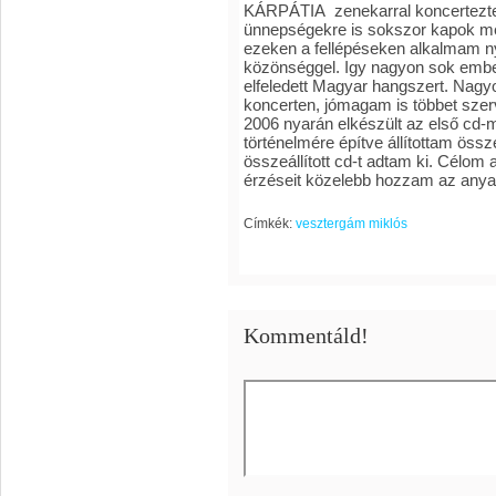
KÁRPÁTIA zenekarral koncertezte
ünnepségekre is sokszor kapok me
ezeken a fellépéseken alkalmam nyí
közönséggel. Igy nagyon sok ember
elfeledett Magyar hangszert. Nagy
koncerten, jómagam is többet sze
2006 nyarán elkészült az első cd-
történelmére építve állítottam össz
összeállított cd-t adtam ki. Célom 
érzéseit közelebb hozzam az any
Címkék:
vesztergám miklós
Kommentáld!