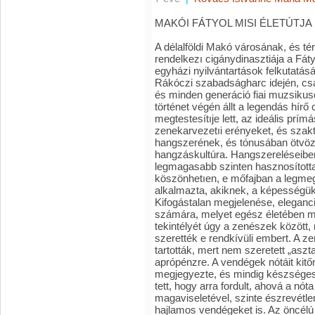
MAKÓI FÁTYOL MISI ÉLETÚTJA írta
A délalföldi Makó városának, és térségének, talán legnagyobb múlttal rendelkezı cigánydinasztiája a Fátyol dinasztia. Családfájuk levéltári és egyházi nyilvántartások felkutatásával 1703-ig vezethetı vissza. Tehát már a Rákóczi szabadságharc idején, családjuk ısei ebben a városban muzsikáltak, és minden generáció fiai muzsikusok voltak. E 300 évet magába foglaló történet végén állt a legendás hírő cigányprímás: Fátyol Misi, aki a megtestesítıje lett, az ideális prímás fogalmának, és magában hordozta a zenekarvezetıi erényeket, és szaktudást egyaránt. Mestere volt hangszerének, és tónusában ötvözıdött az ısi cigányzene és a klasszikus hangzáskultúra. Hangszereléseiben ezt a kettısséget, zenei építkezést a legmagasabb szinten hasznosította. Tökéletes emberismerıi képességének köszönhetıen, e mőfajban a legmegfelelıbb társakat, zenekari tagokat alkalmazta, akiknek, a képességüknek megfelelı magas mércét állított. Kifogástalan megjelenése, eleganciája, modora, intelligenciája úri tartást adott számára, melyet egész életében megtartott, és ennek köszönhette a tekintélyét úgy a zenészek között, mind a vendégek elıtt, akik tisztelték és szerették e rendkívüli embert. A zenészek egymás között pódiumzenésznek tartották, mert nem szeretett „asztalozni". A tehetségét nem váltotta aprópénzre. A vendégek nótáit kitőnı memóriájának köszönhetıen megjegyezte, és mindig készségesen eljátszotta a pódiumról, csupán annyit tett, hogy arra fordult, ahová a nóta szólt. Szerény mosolyával és mértéktartó magaviseletével, szinte észrevétlen lefegyverezte az egyébként duhajkodásra hajlamos vendégeket is. Az öncélú tetszelgés távol állt tıle, viszont megkövetelte a zenekarától az odafigyelést, és a tökéletes együttmőködést. Röviden mondva: fegyelmet tartott, aminek köszönhetıen maximális elismerést aratott, úgy zenei körökben, szakmai berkekben, mind a zeneértı vendégek elıtt. 1909. 09. 19-én született Makón. Születésekor már el is dılt, hogy a kis csecsemı prímás lesz. Ez régi tradíció volt már a családban, melyet szülei boldogan be is tartottak. Elsı tanítómestere Sztanics István volt, aki egy életre megszeretette vele a szárazfát. A még zsenge ifjú prímáspalánta elıször hasonnevő édesapja zenekarában debütált. Innen, még mindig gyermekfejjel került nagybátyja Fátyol Jancsi zenekarába tercprímásnak. Ebben az idıben még ösztönös muzsikusok voltak a cigányzenészek. A nagyhírő Fátyol Jancsi is naturalista prímás volt. Ennek ellenére kifogástalan, színvonalas zenét produkáltak, és repertoárjukat a sokrétőség jellemezte. Mősorukban: verbunkos, palotás, magyar nóta, népdal és a világi zene egyaránt fellelhetı volt. Fátyol Misi fiatalkora ellenére ráébredt arra, hogy a naturalista cigánymuzsikából ki kell törni, mert jövıje csak a tanult muzsikusoknak lehet. 18 éves korában kivált nagybátyja zenekarából és Szegedre ment muzsikálni, ahol a munka mellett beiratkozott Dr. Belle Ferenc konzervatóriumi tanárhoz, a Filharmonikus Zenekar koncertmesteréhez. A rengeteg gyakorlás, szorgalom és a kitőnı tanári munka eredményként, az akkori idık egyik legnagyobb prímása Pertis Pál meghívta zenekarába Budapestre, a legelıkelıbb éttermek között, nyilvántartott Duna-parti „Vadászkürt-mulatóba" terc és segédprímásnak. Egykor a híres Boka Károly (Kossuth Lajos kedvenc cigánya) ott lakott a Vadászkürt szállodájában, és ott muzsikált az étteremben. Pertis Pál zenekara gyakori szereplıje volt a korabeli filmeknek, híradóknak. A zenekarral együtt Misi is ott van a régi kópiák celluloidszalagján. Pl. a „Virágvasárnapján" címő játékfilmben. Ebben a zenekarban a fiatal zenész elsajátított mindent, amit egy élvonalbeli prímásnak szakmailag tudni kell. Pertis Pál zenekarával több külföldi turnén vett részt, és eljutottak a Belga Királyi Golf klubba is hosszabb idıre muzsikálni. Szerzıdésük lejárta után visszatértek a Vadászkürtbe. Pertis Pál egészsége megromlott és egyre gyakrabban került betegállományba. A fiatal Fátyol Misi mővészi játékának legnagyobb elismerését a zenekartól kapta azzal, hogy kora és vidéki mivolta ellenére elfogadták prímásnak Pertis Pál betegsége idején. Egy alkalommal Pertis Pál kórházban volt, amikor a belga király és kísérete megjelent a Vadászkürtben vacsorára. Annyira megnyerte a tetszését a magas rangú vendégeknek Fátyol Misi és a zenekar muzsikálása, hogy távozáskor a király kézfogással gratulált a fiatal prímásnak, és rövid idı múlva meghívást kaptak a belga fıvárosba Bruxellesbe, ismét a Királyi Golf Klubba. Röviddel ezután, meghalt Pertis Pál, és evidens volt, hogy Misi vezeti a zenekart külföldön is. Ismét hosszabb idıt töltöttek el a patinás nyugati világvárosban. Még a szerzıdésük le sem járt, mikor kitört a II. Világháború, melyben az a paradox helyzet állt elı, hogy Belgium és Magyarország is a nagy távolság ellenére hadviselı felekké váltak. 1939-ben fájó szívvel búcsút kellett mondaniuk kenyéradó gazdáiknak. Sosem derült ki, hogy mi vezérelte ıket az akkor Magyarországhoz visszacsatolt Rév-Komáromba, ahol 6 évig dolgoztak, a nagy múlttal rendelkezı „Centrál Kávéházban". Arra sem derült fény soha, ho