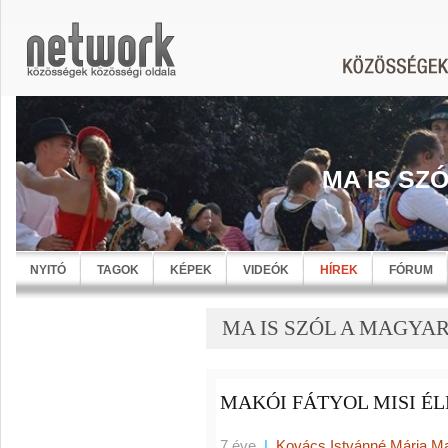
MA IS SZ
NYITÓ
TAGOK
KÉPEK
VIDEÓK
HÍREK
FÓRUM
MA IS SZÓL A MAGYARN
MAKÓI FÁTYOL MISI É
7 éve
|
Kovács Istvánné Mária M