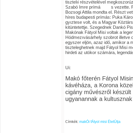
Ui:
Makó főterén Fátyol Misin
kávéháza, a Korona köze
cigány művészről készült
ugyanannak a kultusznak
Címkék:
makÓi fÁtyol misi ÉletÚtja