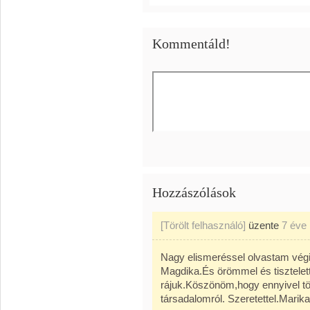
Kommentáld!
Hozzászólások
[Törölt felhasználó]
üzente
7 éve
Nagy elismeréssel olvastam végig
Magdika.És örömmel és tisztelett
rájuk.Köszönöm,hogy ennyivel t
társadalomról. Szeretettel.Marika