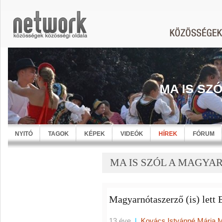
MA IS SZ
NYITÓ
TAGOK
KÉPEK
VIDEÓK
HÍREK
FÓRUM
MA IS SZÓL A MAGYARN
Magyarnótaszerző (is) lett
13 éve
|
Kovács Istvánné Mária 