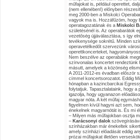
műfajokat is, például operettet, da
(nem ellenében!) előnyben részesít
meg 2000-ben a Miskolci Operabará
vagyok ma is. Hozzáfűzöm, hogy 
operatagozatának és a
Miskolci B
születésénél is. Az operabarátok e
vezetőség újjáválasztása, s így e
tevékenysége sokrétű. Minden szín
operavetélkedőt szervezünk városi
operettkoncerteket, hagyományossá
Nem beszélve az operabálok megre
színvonalas koncertet rendeztünk
másutt, amelyek a közönség elismer
A 2011-2012-es évadban először s
címmel koncertsorozatot. Eddig Mis
hónapban a kazincbarcikai Egres
folytatjuk. Tapasztalataink, hogy a
igazolja, hogy ugyanazon előadáso
magyar nóta. A két műfaj egymásh
figyelmen kívül hagyni azt sem, h
énekelnek magyarnótát is. És mi él
– Milyen más műfajokban osztja m
–
Karácsonyi dalok
szövegírásáv
színházakban már énekeltek sikert
amely színházi előadását eddig an
prózai műfajokat illetően verseskö