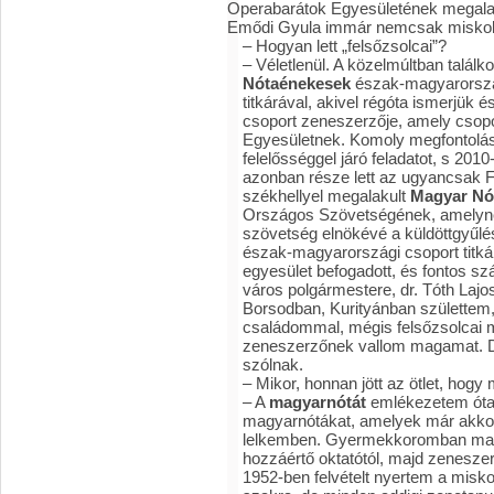
Operabarátok Egyesületének megalapí
Emődi Gyula immár nemcsak miskolci
– Hogyan lett „felsőzsolcai”?
– Véletlenül. A közelmúltban talál
Nótaénekesek
észak-magyarország
titkárával, akivel régóta ismerjük é
csoport zeneszerzője, amely csopo
Egyesületnek. Komoly megfontolás 
felelősséggel járó feladatot, s 20
azonban része lett az ugyancsak F
székhellyel megalakult
Magyar Nó
Országos Szövetségének, amelynek
szövetség elnökévé a küldöttgyűlé
észak-magyarországi csoport titkár
egyesület befogadott, és fontos s
város polgármestere, dr. Tóth Laj
Borsodban, Kurityánban születtem,
családommal, mégis felsőzsolcai 
zeneszerzőnek vallom magamat. De
szólnak.
– Mikor, honnan jött az ötlet, hogy
– A
magyarnótát
emlékezetem óta 
magyarnótákat, amelyek már akkor
lelkemben. Gyermekkoromban magá
hozzáértő oktatótól, majd zeneszer
1952-ben felvételt nyertem a mis