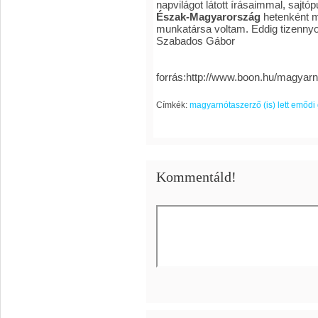
napvilágot látott írásaimmal, sajtó
Észak-Magyarország
hetenként m
munkatársa voltam. Eddig tizenny
Szabados Gábor
forrás:http://www.boon.hu/magyarn
Címkék:
magyarnótaszerző (is) lett emődi
Kommentáld!