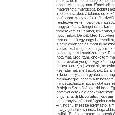
szakra, de minden addigi zenetanu
abba kellett hagynom. Ennek ellen
magyarnóta művelését, például a
irodalom szakos általános és közép
tanítottam, vagy vidéki műkedvel
rendezvényeken, bálokban játszott
magyarnóta-szöveget és dallamot k
forrásaként szívemből, lelkemből
hogy mikor. De jött. Még 1955-be
már nem élt) egy nagy harmonikát,
s amit korábban és most is haszná
versre. Ezt megelőzően gyermekh
hangjegyeket kottafüzetembe. Rég
nótáimat. Megírtam, énekeltem maj
ezt a tevékenységet. Egy-két, mag
felfigyelt erre, s javasolták, ne c
kézirataimat, mert azok jók. És am
lelkesen folytattam gyakorta a ma
mennyiségre, hanem a minőségre 
mint százhúsz magyarnótát szerez
Artisjus
Szerzői Jogvédő Iroda Eg
nótámat adták elő énekművészek, 
vagy az ózdi
Művelődési Közpon
tetszésnyilvánítással fogadta ezeke
– Nincs túl messze egymástól a m
– Úgy gondolom, nincs. Legalábbis
műfajt. És én szeretem az operát