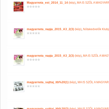
Magyarnota_est_2014_11_14
(kép)
,
MA IS SZÓL A MAGYA
magyarnota_napja_2015_A3_2(3)
(kép)
,
Nótakedvelők Klub
magyarnota_napja_2015_A3_2(3)
(kép)
,
MA IS SZÓL A MA
magyarnota_sajttaj_itb%20(1)
(kép)
,
MA IS SZÓL A MAGYA
magyarnota_sajttaj_itb%20(3)
(kép)
,
MA IS SZÓL A MAGYA