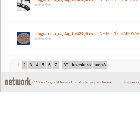
magyarnota_sajttaj_itb%20(4)
(kép)
,
MA IS SZÓL A MAGYA
1
2
3
4
5
6
7
...
37
következő
utolsó
© 2007 Copyright Network.hu Minden jog fenntartva.
Impress