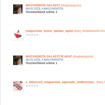
MAGYARNOTA GALAEST
(blogbejegyzés)
MA IS SZÓL A MAGYARNÓTA
Hozzászólások száma: 2
magyarnota_musor_palotas_agnes
(kép)
,
Nótakedvelők Klu
MAGYARNOTA GALAEST PLAKAT
(blogbejegyzés)
MA IS SZÓL A MAGYARNÓTA
Hozzászólások száma: 1
a_debreceni_magyarnota_egyesulet_rendezvenye_
(kép)
,