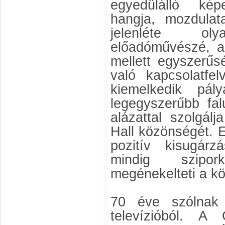
egyedülálló képe
hangja, mozdulata
jelenléte ol
előadóművészé, ak
mellett egyszerű
való kapcsolatfe
kiemelkedik pál
legegyszerűbb fa
alázattal szolgál
Hall közönségét.
pozitív kisugárz
mindig szipo
megénekelteti a k
70 éve szólnak f
televízióból. A 