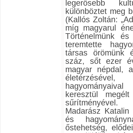
legerősebb kul
különböztet meg 
(Kallós Zoltán: „
míg magyarul éne
Történelmünk és 
teremtette hagy
társas örömünk 
száz, sőt ezer é
magyar népdal, a
életérzésével
hagyományaival
keresztül megélt
sűrítményével.
Madarász Katalin
és hagyományn
őstehetség, elődei