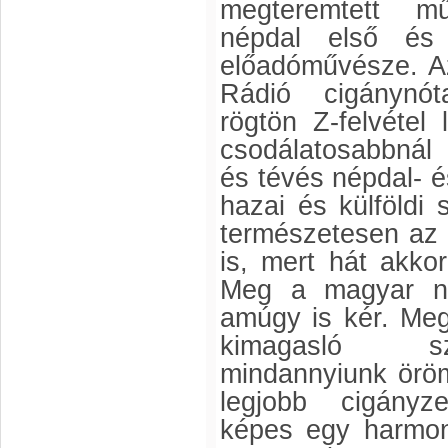
megteremtett mű
népdal első és 
előadóművésze. Az
Rádió cigánynóta
rögtön Z-felvétel 
csodálatosabbnál
és tévés népdal- é
hazai és külföldi
természetesen az
is, mert hát akko
Meg a magyar nó
amúgy is kér. Meg
kimagasló sz
mindannyiunk öröm
legjobb cigányz
képes egy harmoni