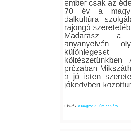
ember csak az éde
70 év a magy
dalkultúra szolgá
rajongó szeretetéb
Madarász a 
anyanyelvén ol
különlegeset
költészetünkben
prózában Mikszáth
a jó isten szere
jókedvben közöttü
Címkék:
a magyar kultúra napjára