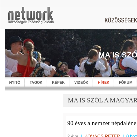
MA IS SZ
NYITÓ
TAGOK
KÉPEK
VIDEÓK
HÍREK
FÓRUM
MA IS SZÓL A MAGYARN
90 éves a nemzet népdaléne
2 éve
|
KOVÁCS PÉTER
|
0 ho