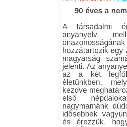
90 éves a ne
A társadalmi ér
anyanyelv me
önazonosságá
hozzátartozik egy 
magyarság számá
jelenti. Az anyany
az a két legfőb
életünkben, mel
kezdve meghatároz
első népdalo
nagymamánk dúdol
idősebbek vagyun
és érezzük, hog