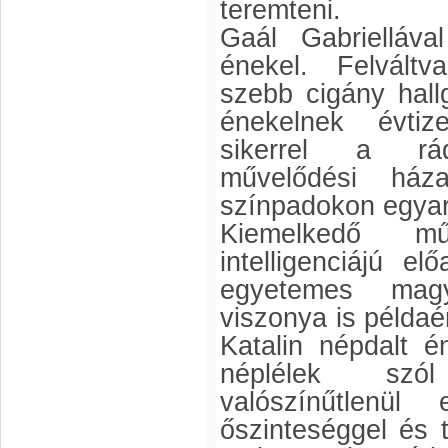
teremteni.
Gaál Gabrielláva
énekel. Felváltv
szebb cigány hall
énekelnek évtiz
sikerrel a rádi
művelődési ház
színpadokon egyar
Kiemelkedő műv
intelligenciájú e
egyetemes magy
viszonya is példa
Katalin népdalt 
néplélek szó
valószínűtlenül 
őszinteséggel és t