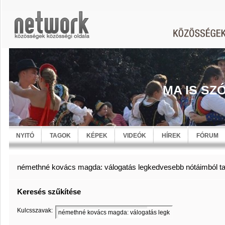
MA IS SZ
NYITÓ
TAGOK
KÉPEK
VIDEÓK
HÍREK
FÓRUM
némethné kovács magda: válogatás legkedvesebb nótáimból ta
Keresés szűkítése
Kulcsszavak: