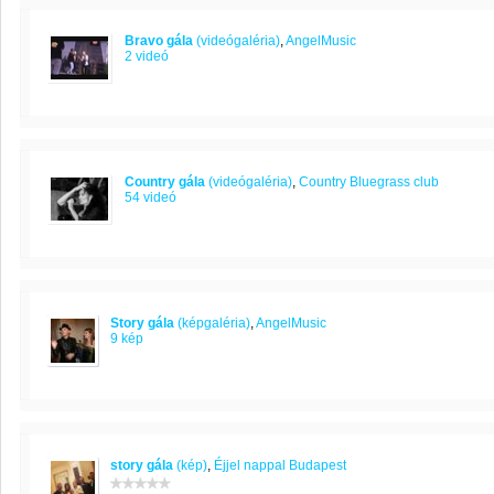
Bravo gála
(videógaléria)
,
AngelMusic
2 videó
Country gála
(videógaléria)
,
Country Bluegrass club
54 videó
Story gála
(képgaléria)
,
AngelMusic
9 kép
story gála
(kép)
,
Éjjel nappal Budapest