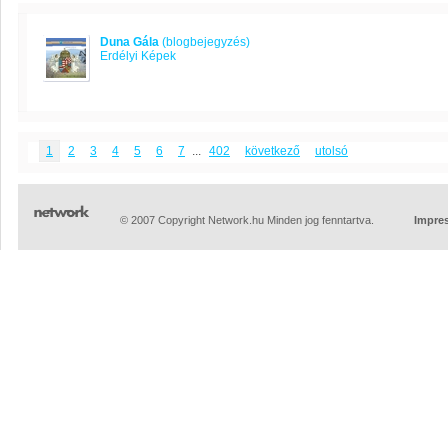
Duna Gála
(blogbejegyzés)
Erdélyi Képek
1
2
3
4
5
6
7
...
402
következő
utolsó
© 2007 Copyright Network.hu Minden jog fenntartva.
Impre