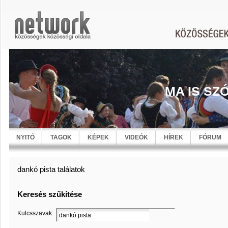
MA IS SZ
NYITÓ
TAGOK
KÉPEK
VIDEÓK
HÍREK
FÓRUM
dankó pista találatok
Keresés szűkítése
Kulcsszavak: