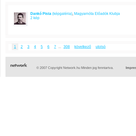
Dankó Pista
(képgaléria)
,
Magyarnóta Előadók Klubja
2 kép
1
2
3
4
5
6
7
...
308
következő
utolsó
© 2007 Copyright Network.hu Minden jog fenntartva.
Impre