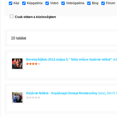
Kép
Képgaléria
Videó
Videógaléria
Blog
Fórum
Csak ebben a közösségben
10 találat
Berettyóújfalu 2012.május.5." Nóta műsor határok nélkül"
(ké
Határok Nélkül - Anyáknapi Ünnepi Rendezvény
(kép)
,
MA IS