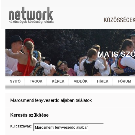
MA IS SZ
NYITÓ
TAGOK
KÉPEK
VIDEÓK
HÍREK
FÓRUM
Marosmenti fenyveserdo aljaban találatok
Keresés szűkítése
Kulcsszavak: