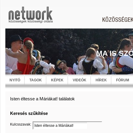
MA IS SZ
NYITÓ
TAGOK
KÉPEK
VIDEÓK
HÍREK
FÓRUM
Isten éltesse a Máriákat! találatok
Keresés szűkítése
Kulcsszavak: