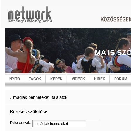
MA IS SZ
NYITÓ
TAGOK
KÉPEK
VIDEÓK
HÍREK
FÓRUM
, imádlak benneteket. találatok
Keresés szűkítése
Kulcsszavak: