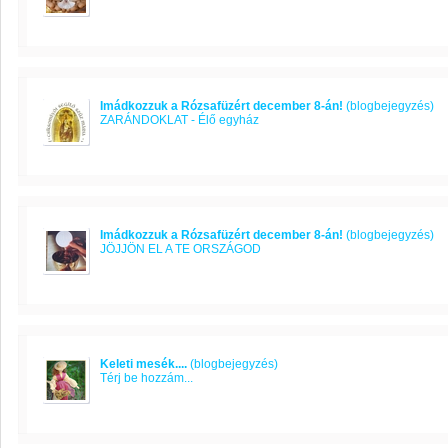
Imádkozzuk a Rózsafüzért december 8-án!
(blogbejegyzés)
ZARÁNDOKLAT - Élő egyház
Imádkozzuk a Rózsafüzért december 8-án!
(blogbejegyzés)
JÖJJÖN EL A TE ORSZÁGOD
Keleti mesék....
(blogbejegyzés)
Térj be hozzám...