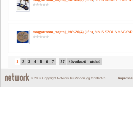
magyarnota_sajttaj_itb%20(4)
(kép)
,
MA IS SZÓL A MAGYA
1
2
3
4
5
6
7
...
37
következő
utolsó
© 2007 Copyright Network.hu Minden jog fenntartva.
Impress