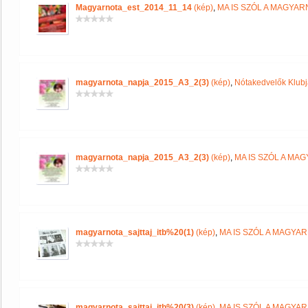
Magyarnota_est_2014_11_14
(kép)
,
MA IS SZÓL A MAGYA
magyarnota_napja_2015_A3_2(3)
(kép)
,
Nótakedvelők Klub
magyarnota_napja_2015_A3_2(3)
(kép)
,
MA IS SZÓL A MA
magyarnota_sajttaj_itb%20(1)
(kép)
,
MA IS SZÓL A MAGYA
magyarnota_sajttaj_itb%20(3)
(kép)
,
MA IS SZÓL A MAGYA