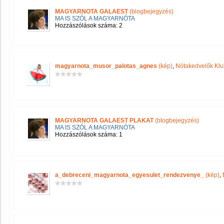
MAGYARNOTA GALAEST
(blogbejegyzés)
MA IS SZÓL A MAGYARNÓTA
Hozzászólások száma: 2
magyarnota_musor_palotas_agnes
(kép)
,
Nótakedvelők Klu
MAGYARNOTA GALAEST PLAKAT
(blogbejegyzés)
MA IS SZÓL A MAGYARNÓTA
Hozzászólások száma: 1
a_debreceni_magyarnota_egyesulet_rendezvenye_
(kép)
,