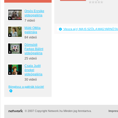
Orsós Erzsike
videogaléria
7 videó
Máté Ottilia
Vissza a(z) MA IS SZÓL A MAGYARNÓTA 
galériája
84 videó
Dömsödi
Farkas Bálint
videógaléria
25 videó
Csala Judit
énekel
videógaléria
30 videó
Böngéssz a galériák között!
© 2007 Copyright Network.hu Minden jog fenntartva.
Impre