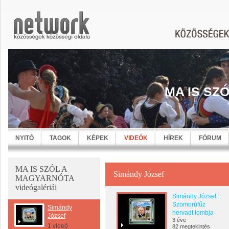
MA IS SZ
NYITÓ
TAGOK
KÉPEK
VIDEÓK
HÍREK
FÓRUM
MA IS SZÓL A
Simándy József
MAGYARNÓTA
videógalériái
Simándy József :
Szomorúfűz
Simándy
hervadt lombja
József
3 éve
1 videó
82 megtekintés