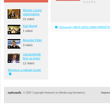
Molnár László
videógaléria
31 videó
Kali Margit
Vissza a(z) MA IS SZÓL A MAGYARNÓTA 
1 videó
Berentei Péter
3 videó
Vándorfelhők
fenn az égen
12 videó
Böngéssz a galériák között!
© 2007 Copyright Network.hu Minden jog fenntartva.
Impre