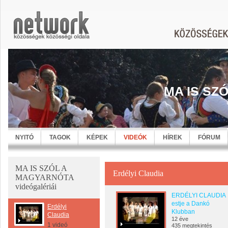
MA IS SZ
NYITÓ
TAGOK
KÉPEK
VIDEÓK
HÍREK
FÓRUM
MA IS SZÓL A
Erdélyi Claudia
MAGYARNÓTA
videógalériái
ERDÉLYI CLAUDIA
estje a Dankó
Erdélyi
Klubban
Claudia
12 éve
1 videó
435 megtekintés