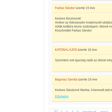
Farkas Sándor
üzente
15 éve
Kedves fórumozok!
Amikor az édesanyám imakönyvét utoljára
nóták kottáira lenne szükségem. Akinek m
Köszönettel Farkas Sándor
KATONA LAJOS
üzente
16 éve
Szerintem sok igazság rejlik az idézet mö
Bagossy Sarolta
üzente
16 éve
Kedves Sándorné Marika. A keresett dalt 
Előzmény