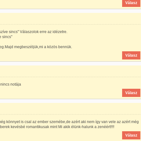
Válasz
zíve sincs" Válaszolok erre az idézetre.
e sincs"
 meg.Majd megbeszéljük,mi a közös bennük.
Válasz
 nincs notája
Válasz
 még könnyet is csal az ember szemébe,de azért aki nem így van vele az azért még
berek kevésbé romantikusak mint Mi akik élünk-halunk a zenéért!!!!
Válasz