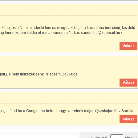
 kérte, és a Nem mindenki lom csavargó aki bejár a kocsmába inni című, kezdetű
eg lenne kérem küldje el e-mail címemre /farkas-sandor.hu@freemail.hu /
Válasz
gött.De nem itélkezek senki felet sem.Üdv:lajos
Válasz
megtalálod ha a Google_ba beirod hogy szeretnék május éjszakáján.üdv Sarolta.
Válasz