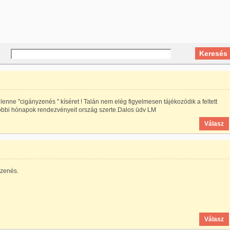
enne "cigányzenés " kíséret ! Talán nem elég figyelmesen tájékozódik a feltett
bbi hónapok rendezvényeit ország szerte.Dalos üdv LM
Válasz
yzenés.
Válasz